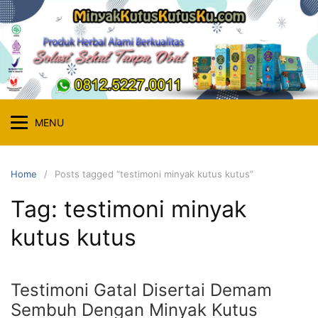
Skip
to
content
MENU
Home
Posts tagged “testimoni minyak kutus kutus”
Tag:
testimoni minyak
kutus kutus
Testimoni Gatal Disertai Demam
Sembuh Dengan Minyak Kutus