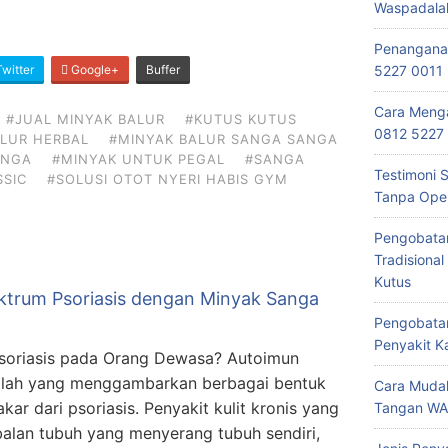
Waspadala
Penanganan
5227 0011
witter
Google+
Buffer
Cara Menga
#JUAL MINYAK BALUR
#KUTUS KUTUS
0812 5227
LUR HERBAL
#MINYAK BALUR SANGA SANGA
ANGA
#MINYAK UNTUK PEGAL
#SANGA
Testimoni 
SIC
#SOLUSI OTOT NYERI HABIS GYM
Tanpa Oper
Pengobata
Tradisiona
Kutus
ektrum Psoriasis dengan Minyak Sanga
Pengobatan
Penyakit 
soriasis pada Orang Dewasa? Autoimun
stilah yang menggambarkan berbagai bentuk
Cara Mudah
r dari psoriasis. Penyakit kulit kronis yang
Tangan WA
alan tubuh yang menyerang tubuh sendiri,