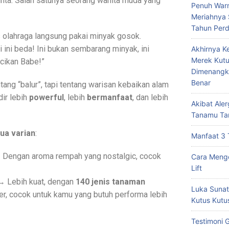
 cinta. Salah satunya seorang wanita muda yang
Penuh Warn
Meriahnya
Tahun Per
is olahraga langsung pakai minyak gosok.
 ini beda! Ini bukan sembarang minyak, ini
Akhirnya K
Merek Kutu
cikan Babe!”
Dimenangk
Benar
tang “balur”, tapi tentang warisan kebaikan alam
dir lebih
powerful
, lebih
bermanfaat
, dan lebih
Akibat Ale
Tanamu Ta
ua varian
:
Manfaat 3 
Dengan aroma rempah yang nostalgic, cocok
Cara Mengo
Lift
 Lebih kuat, dengan
140 jenis tanaman
Luka Sunat
r, cocok untuk kamu yang butuh performa lebih
Kutus Kutu
Testimoni 