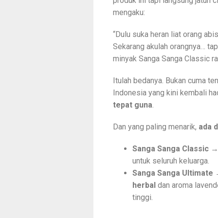
produk ini tapi langsung jatuh
mengaku:
“Dulu suka heran liat orang ab
Sekarang akulah orangnya… tapi
minyak Sanga Sanga Classic ra
Itulah bedanya. Bukan cuma ten
Indonesia yang kini kembali ha
tepat guna
.
Dan yang paling menarik,
ada d
Sanga Sanga Classic
→ 
untuk seluruh keluarga.
Sanga Sanga Ultimate
→
herbal
dan aroma lavende
tinggi.