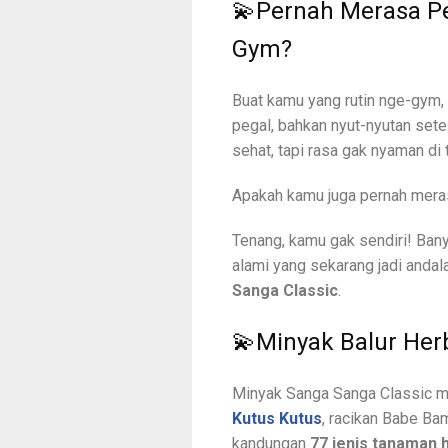
💫Pernah Merasa Pe
Gym?
Buat kamu yang rutin nge-gym, 
pegal, bahkan nyut-nyutan setel
sehat, tapi rasa gak nyaman di 
Apakah kamu juga pernah mera
Tenang, kamu gak sendiri! Bany
alami yang sekarang jadi andal
Sanga Classic
.
💫Minyak Balur Herb
Minyak Sanga Sanga Classic m
Kutus Kutus
, racikan Babe Ba
kandungan
77 jenis tanaman 