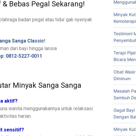
Menggunak
f & Bebas Pegal Sekarang!
Minyak Kut
 olahraga badan pegal atau tidur gak nyenyak
Kemoterapi
Testimoni 
Penyembu
anga Sanga Classic
!
man dari bayi hingga lansia
Terapi Pij
p: 0812-5227-0011
Bicara Men
Obat Wasir
Diminum
utar Minyak Sanga Sanga
Masalah Pa
Sembuh De
a aktif?
guna wanita menggunakannya untuk relaksasi
Gagal Bayi
ktivitas harian.
Dengan Bal
Minyak Kut
t sensitif?