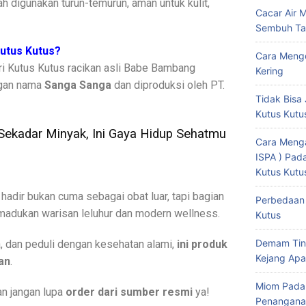
ah digunakan turun-temurun, aman untuk kulit,
Cacar Air 
Sembuh Ta
Kutus Kutus?
Cara Mengo
i Kutus Kutus racikan asli Babe Bambang
Kering
ngan nama
Sanga Sanga
dan diproduksi oleh PT.
Tidak Bisa 
Kutus Kutu
 Sekadar Minyak, Ini Gaya Hidup Sehatmu
Cara Menga
ISPA ) Pa
Kutus Kutu
hadir bukan cuma sebagai obat luar, tapi bagian
Perbedaan 
madukan warisan leluhur dan modern wellness.
Kutus
Demam Tin
a, dan peduli dengan kesehatan alami,
ini produk
Kejang Apa
an
.
Miom Pada
an jangan lupa
order dari sumber resmi
ya!
Penangana