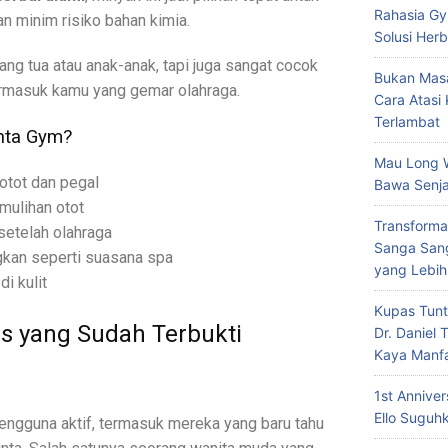
Rahasia Gy
an minim risiko bahan kimia.
Solusi Herb
ang tua atau anak-anak, tapi juga sangat cocok
Bukan Masa
ermasuk kamu yang gemar olahraga.
Cara Atasi
Terlambat
nta Gym?
Mau Long 
tot dan pegal
Bawa Senja
ulihan otot
Transforma
setelah olahraga
Sanga Sang
an seperti suasana spa
yang Lebih
i kulit
Kupas Tunt
s yang Sudah Terbukti
Dr. Daniel
Kaya Manf
1st Annive
Ello Suguh
engguna aktif, termasuk mereka yang baru tahu