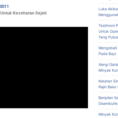
0011
Luka Akiba
 Untuk Kesehatan Sejati
Menggunak
Testimoni 
Untuk Oper
Yang Putus
Mengobati 
Pada Bayi
Alergi Ga
Minyak Kut
Keluhan Si
Rajin Balur
Benjolan S
Disembuhk
Minyak Kut