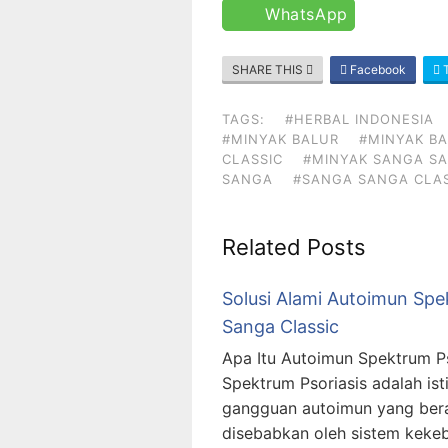
WhatsApp
SHARE THIS
Facebook
T
TAGS:
#HERBAL INDONESIA
#MINYAK BALUR
#MINYAK BA
CLASSIC
#MINYAK SANGA S
SANGA
#SANGA SANGA CLAS
Related Posts
Solusi Alami Autoimun Sp
Sanga Classic
Apa Itu Autoimun Spektrum P
Spektrum Psoriasis adalah i
gangguan autoimun yang beraka
disebabkan oleh sistem kekeb