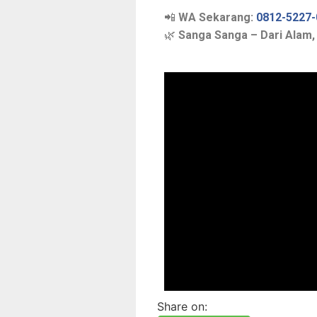
📲
WA Sekarang:
0812-5227-
🌿
Sanga Sanga – Dari Alam,
Share on: