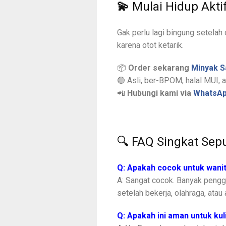
💫
Mulai Hidup Akti
Gak perlu lagi bingung setelah
karena otot ketarik.
📦
Order sekarang
Minyak S
🟢 Asli, ber-BPOM, halal MUI, a
📲
Hubungi kami via
WhatsAp
🔍 FAQ Singkat Sep
Q: Apakah cocok untuk wanit
A: Sangat cocok. Banyak peng
setelah bekerja, olahraga, atau a
Q: Apakah ini aman untuk kuli