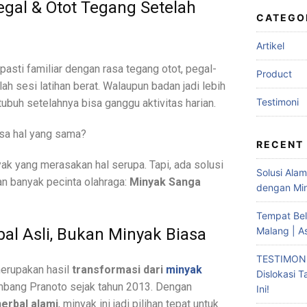
gal & Otot Tegang Setelah
CATEGO
Artikel
pasti familiar dengan rasa tegang otot, pegal-
Product
ah sesi latihan berat. Walaupun badan jadi lebih
Testimoni
tubuh setelahnya bisa ganggu aktivitas harian.
sa hal yang sama?
RECENT
ak yang merasakan hal serupa. Tapi, ada solusi
Solusi Ala
an banyak pecinta olahraga:
Minyak Sanga
dengan Min
Tempat Bel
Malang | A
al Asli, Bukan Minyak Biasa
TESTIMONI
erupakan hasil
transformasi dari
minyak
Dislokasi 
mbang Pranoto sejak tahun 2013. Dengan
Ini!
herbal alami
, minyak ini jadi pilihan tepat untuk