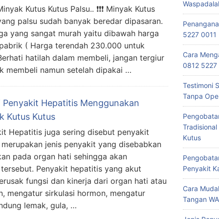
Waspadala
inyak Kutus Kutus Palsu.. ❗❗❗ Minyak Kutus
yang palsu sudah banyak beredar dipasaran.
Penanganan
rga yang sangat murah yaitu dibawah harga
5227 0011
pabrik ( Harga terendah 230.000 untuk
Cara Menga
Berhati hatilah dalam membeli, jangan tergiur
0812 5227
tuk membeli namun setelah dipakai …
Testimoni 
Tanpa Oper
i Penyakit Hepatitis Menggunakan
k Kutus Kutus
Pengobata
Tradisiona
it Hepatitis juga sering disebut penyakit
Kutus
 merupakan jenis penyakit yang disebabkan
kan pada organ hati sehingga akan
Pengobatan
tersebut. Penyakit hepatitis yang akut
Penyakit 
usak fungsi dan kinerja dari organ hati atau
Cara Mudah
cun, mengatur sirkulasi hormon, mengatur
Tangan WA
dung lemak, gula, …