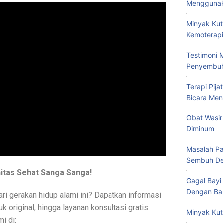
Menggunak
Minyak Kut
Kemoterapi
Testimoni 
Penyembu
Terapi Pij
Bicara Men
Obat Wasir
Diminum
Masalah Pa
Sembuh De
tas Sehat Sanga Sanga!
Gagal Bayi
Dengan Bal
ari gerakan hidup alami ini? Dapatkan informasi
 original, hingga layanan konsultasi gratis
Minyak Kut
i di: