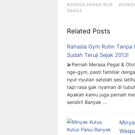
#SANGA SANGA RUN
#SANG
SANGA
Related Posts
Rahasia Gym Rutin Tanpa P
Sudah Teruji Sejak 2013!
💫Pernah Merasa Pegal & Oto
nge-gym, pasti familiar deng
nyut-nyutan setelah sesi latih
tapi rasa gak nyaman di tubuh
Apakah kamu juga pernah me
sendiri! Banyak …
Minya
Waspa