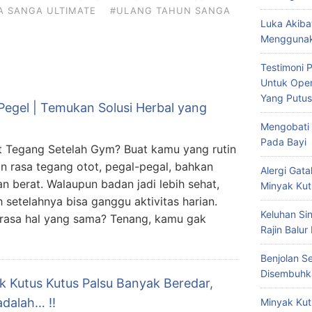
A SANGA ULTIMATE
#ULANG TAHUN SANGA
Luka Akiba
Menggunak
Testimoni 
Untuk Oper
Yang Putus
egel | Temukan Solusi Herbal yang
Mengobati 
Pada Bayi
t Tegang Setelah Gym? Buat kamu yang rutin
an rasa tegang otot, pegal-pegal, bahkan
Alergi Ga
an berat. Walaupun badan jadi lebih sehat,
Minyak Kut
 setelahnya bisa ganggu aktivitas harian.
Keluhan Si
rasa hal yang sama? Tenang, kamu gak
Rajin Balur
Benjolan S
Disembuhk
k Kutus Kutus Palsu Banyak Beredar,
dalah… !!
Minyak Kut