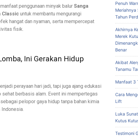
Penuh Warn
gi manfaat penggunaan minyak balur
Sanga
Meriahnya
n
Classic
untuk membantu mengurangi
Tahun Per
efek hangat dan nyaman, serta mempercepat
vitas fisik.
Akhirnya K
Merek Kutu
Dimenangk
Benar
Lomba, Ini Gerakan Hidup
Akibat Ale
Tanamu Ta
Manfaat 3 
njadi perayaan hari jadi, tapi juga ajang edukasi
 sehat berbasis alam. Event ini mempertegas
Cara Mengo
Lift
 sebagai pelopor gaya hidup tanpa bahan kimia
a Indonesia.
Luka Sunat
Kutus Kutu
Testimoni 