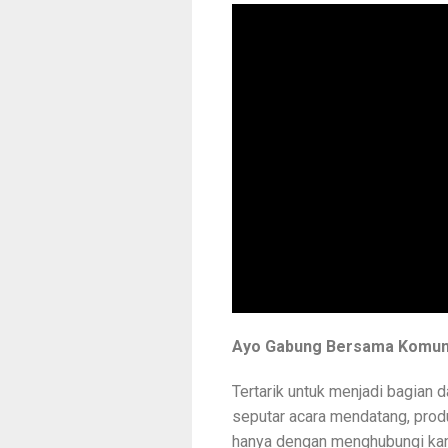
Ayo Gabung Bersama Komuni
Tertarik untuk menjadi bagian d
seputar acara mendatang, produk
hanya dengan menghubungi kam