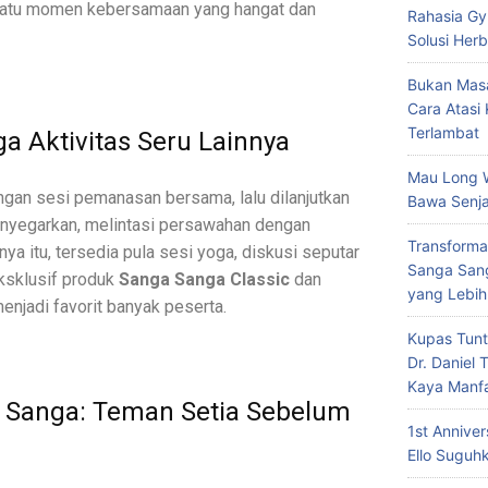
 satu momen kebersamaan yang hangat dan
Rahasia Gy
Solusi Herb
Bukan Masa
Cara Atasi
Terlambat
ga Aktivitas Seru Lainnya
Mau Long 
ngan sesi pemanasan bersama, lalu dilanjutkan
Bawa Senja
menyegarkan, melintasi persawahan dengan
Transforma
ya itu, tersedia pula sesi yoga, diskusi seputar
Sanga Sang
eksklusif produk
Sanga Sanga Classic
dan
yang Lebih
enjadi favorit banyak peserta.
Kupas Tunt
Dr. Daniel
Kaya Manf
 Sanga: Teman Setia Sebelum
1st Annive
Ello Suguh