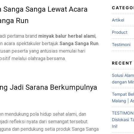
CATEGO
n Sanga Sanga Lewat Acara
Sanga Run
Artikel
Product
jadi pertama brand
minyak balur herbal alami
,
 acara spektakuler bertajuk
Sanga Sanga Run
.
Testimoni
tusan peserta yang antusias memulai hari
sitif melalui olahraga bersama.
RECENT
Solusi Ala
dengan Min
yang Jadi Sarana Berkumpulnya
Tempat Bel
Malang | A
TESTIMONI
n mendukung pola hidup sehat alami, dan
Dislokasi 
adi refleksi nyata dari semangat tersebut.
Ini!
ngguna dan pendukung setia produk Sanga Sanga