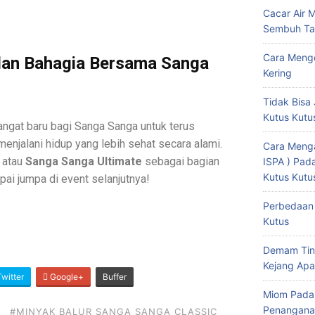
Cacar Air 
Sembuh Ta
Cara Mengo
dan Bahagia Bersama Sanga
Kering
Tidak Bisa 
Kutus Kutu
angat baru bagi Sanga Sanga untuk terus
njalani hidup yang lebih sehat secara alami.
Cara Menga
atau
Sanga Sanga Ultimate
sebagai bagian
ISPA ) Pa
Kutus Kutu
pai jumpa di event selanjutnya!
Perbedaan 
Kutus
Demam Tin
Kejang Apa
witter
Google+
Buffer
Miom Pada
Penangana
#MINYAK BALUR SANGA SANGA CLASSIC