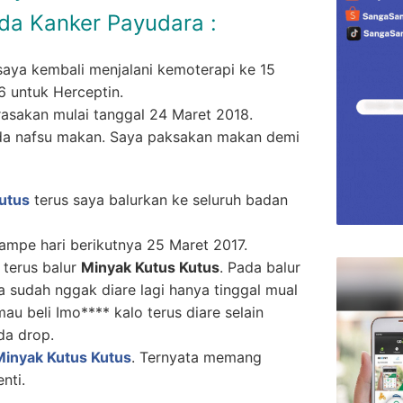
da Kanker Payudara :
aya kembali menjalani kemoterapi ke 15
6 untuk Herceptin.
asakan mulai tanggal 24 Maret 2018.
da nafsu makan. Saya paksakan makan demi
utus
terus saya balurkan ke seluruh badan
sampe hari berikutnya 25 Maret 2017.
 terus balur
Minyak Kutus Kutus
. Pada balur
a sudah nggak diare lagi hanya tinggal mual
au beli Imo**** kalo terus diare selain
da drop.
Minyak Kutus Kutus
. Ternyata memang
nti.