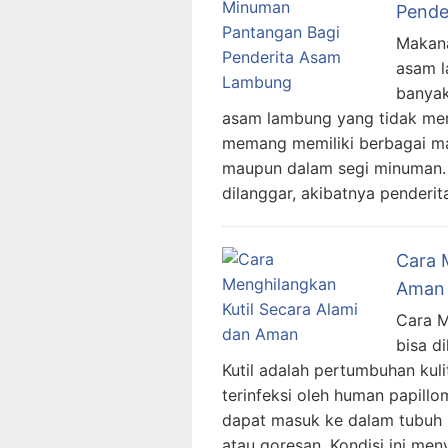
Pende
Makana
asam l
banyak
asam lambung yang tidak men
memang memiliki berbagai ma
maupun dalam segi minuman. H
dilanggar, akibatnya penderi
Cara 
Aman
Cara M
bisa di
Kutil adalah pertumbuhan kulit
terinfeksi oleh human papillom
dapat masuk ke dalam tubuh me
atau goresan. Kondisi ini men