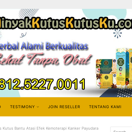
O
TESTIMONY
JOIN RESELLER
TENTANG KAMI
s Kutus Bantu Atasi Efek Kemoterapi Kanker Payudara
Search