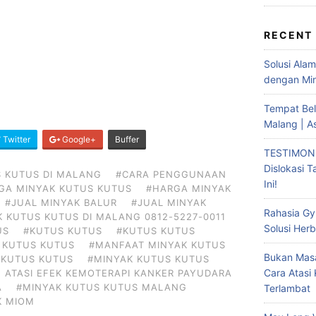
RECENT
Solusi Ala
dengan Min
Tempat Bel
Malang | A
Twitter
Google+
Buffer
TESTIMONI
Dislokasi 
 KUTUS DI MALANG
#CARA PENGGUNAAN
Ini!
GA MINYAK KUTUS KUTUS
#HARGA MINYAK
#JUAL MINYAK BALUR
#JUAL MINYAK
Rahasia Gy
K KUTUS KUTUS DI MALANG 0812-5227-0011
Solusi Herb
US
#KUTUS KUTUS
#KUTUS KUTUS
 KUTUS KUTUS
#MANFAAT MINYAK KUTUS
Bukan Masa
 KUTUS KUTUS
#MINYAK KUTUS KUTUS
Cara Atasi
 ATASI EFEK KEMOTERAPI KANKER PAYUDARA
A
#MINYAK KUTUS KUTUS MALANG
Terlambat
K MIOM