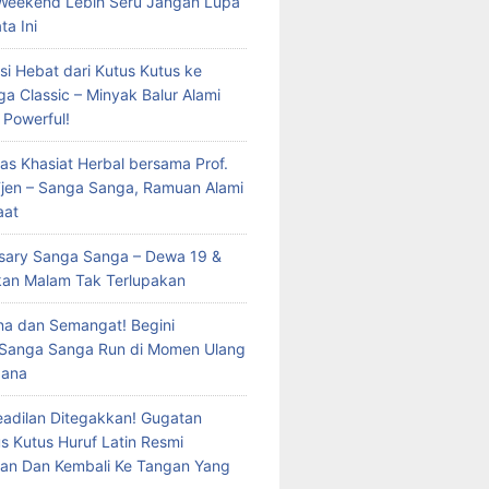
Weekend Lebih Seru Jangan Lupa
ta Ini
si Hebat dari Kutus Kutus ke
a Classic – Minyak Balur Alami
 Powerful!
as Khasiat Herbal bersama Prof.
 Tjen – Sanga Sanga, Ramuan Alami
aat
rsary Sanga Sanga – Dewa 19 &
kan Malam Tak Terlupakan
a dan Semangat! Begini
 Sanga Sanga Run di Momen Ulang
dana
eadilan Ditegakkan! Gugatan
s Kutus Huruf Latin Resmi
an Dan Kembali Ke Tangan Yang