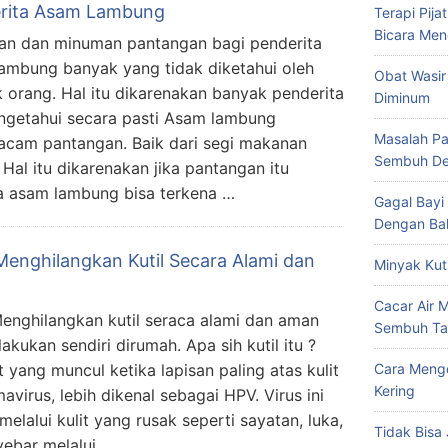
rita Asam Lambung
Terapi Pij
Bicara Men
n dan minuman pantangan bagi penderita
ambung banyak yang tidak diketahui oleh
Obat Wasir
 orang. Hal itu dikarenakan banyak penderita
Diminum
getahui secara pasti Asam lambung
Masalah Pa
cam pantangan. Baik dari segi makanan
Sembuh De
al itu dikarenakan jika pantangan itu
ta asam lambung bisa terkena …
Gagal Bayi
Dengan Bal
Menghilangkan Kutil Secara Alami dan
Minyak Kut
Cacar Air 
enghilangkan kutil seraca alami dan aman
Sembuh Ta
lakukan sendiri dirumah. Apa sih kutil itu ?
 yang muncul ketika lapisan paling atas kulit
Cara Mengo
Kering
avirus, lebih dikenal sebagai HPV. Virus ini
lalui kulit yang rusak seperti sayatan, luka,
Tidak Bisa 
yebar melalui …