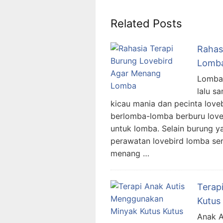
Related Posts
Rahas
Lomb
Lomba 
lalu s
kicau mania dan pecinta love
berlomba-lomba berburu love
untuk lomba. Selain burung y
perawatan lovebird lomba ser
menang …
Terap
Kutus
Anak A