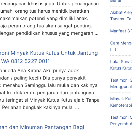
Benar
enanganan khusus juga. Untuk penanganan
 rumah, orang tua harus menitik beratkan
Akibat Ale
ksimalkan potensi yang dimiliki anak.
Tanamu Ta
saja peran orang tua akan sangat penting.
Manfaat 3 
 dengan pendidikan khusus yang mengarah …
Cara Mengo
Lift
moni Minyak Kutus Kutus Untuk Jantung
 WA 0812 5227 0011
Luka Sunat
Kutus Kutu
oni eda Ana Kirana Aku punya adek
udan / paling kecil) Dia punya penyakit
Testimoni 
lek menahun Seminggu lalu muka dan kakinya
Menggunak
at ke dokter itu pengaruh dari jantungnya.
Minyak Kut
u teringat si Minyak Kutus Kutus ajaib Tanpa
Kemoterapi
. Perlahan bengkak kakinya mulai …
Testimoni 
Penyembu
an dan Minuman Pantangan Bagi