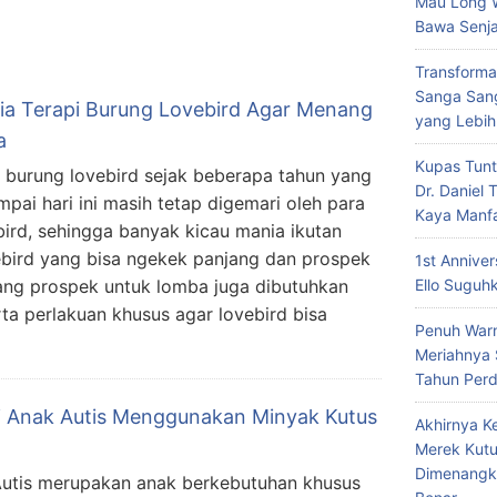
Mau Long 
Bawa Senja
Transforma
Sanga Sang
ia Terapi Burung Lovebird Agar Menang
yang Lebih
a
Kupas Tunt
burung lovebird sejak beberapa tahun yang
Dr. Daniel
ampai hari ini masih tetap digemari oleh para
Kaya Manf
bird, sehingga banyak kicau mania ikutan
bird yang bisa ngekek panjang dan prospek
1st Annive
ang prospek untuk lomba juga dibutuhkan
Ello Suguh
ta perlakuan khusus agar lovebird bisa
Penuh Warn
Meriahnya
Tahun Per
i Anak Autis Menggunakan Minyak Kutus
Akhirnya K
Merek Kutu
Dimenangk
utis merupakan anak berkebutuhan khusus