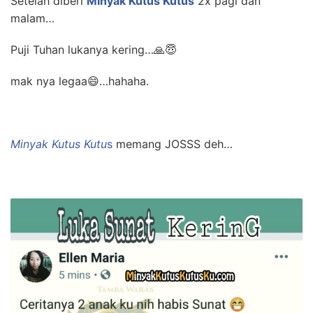
Setelah diberi
Minyak Kutus Kutus
2x pagi dan
malam…
Puji Tuhan lukanya kering…🙏😇
mak nya legaa😄…hahaha.
Minyak Kutus Kutu
s
memang JOSSS deh…