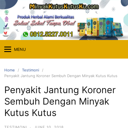
Skip
to
content
MENU
Home
Testimoni
Penyakit Jantung Koroner Sembuh Dengan Minyak Kutus Kutus
Penyakit Jantung Koroner
Sembuh Dengan Minyak
Kutus Kutus
TESTIMONI
·
JUNE 10, 2018