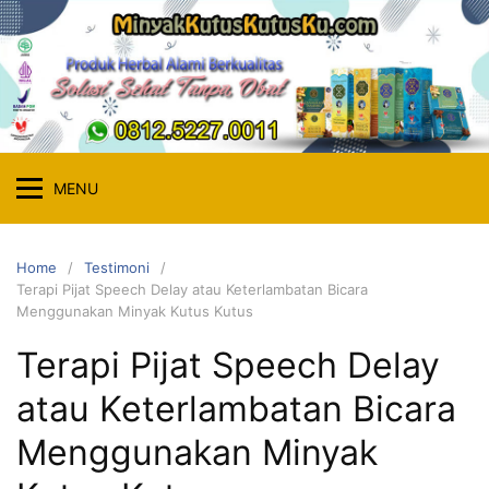
Skip
to
content
MENU
Home
Testimoni
Terapi Pijat Speech Delay atau Keterlambatan Bicara
Menggunakan Minyak Kutus Kutus
Terapi Pijat Speech Delay
atau Keterlambatan Bicara
Menggunakan Minyak