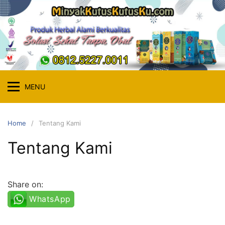
Skip
to
content
MENU
Home
Tentang Kami
Tentang Kami
Share on:
WhatsApp