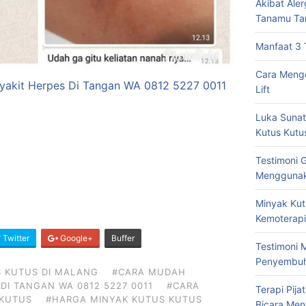
Akibat Ale
Tanamu Ta
Manfaat 3 
Cara Mengo
akit Herpes Di Tangan WA 0812 5227 0011
Lift
Luka Sunat
Kutus Kutu
Testimoni 
Menggunak
Minyak Kut
Kemoterapi
Twitter
Google+
Buffer
Testimoni 
Penyembu
 KUTUS DI MALANG
#CARA MUDAH
DI TANGAN WA 0812 5227 0011
#CARA
Terapi Pij
KUTUS
#HARGA MINYAK KUTUS KUTUS
Bicara Men