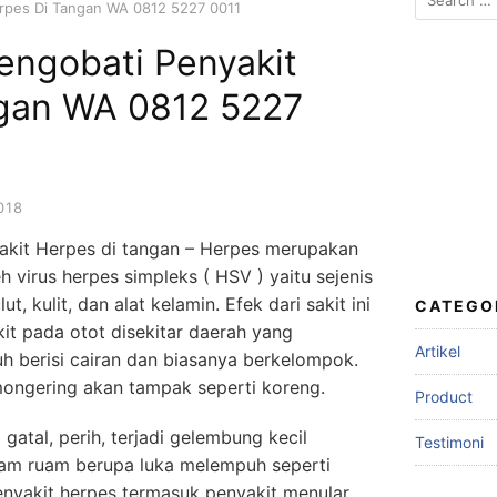
rpes Di Tangan WA 0812 5227 0011
for:
ngobati Penyakit
gan WA 0812 5227
018
kit Herpes di tangan – Herpes merupakan
 virus herpes simpleks ( HSV ) yaitu sejenis
, kulit, dan alat kelamin. Efek dari sakit ini
CATEGO
it pada otot disekitar daerah yang
Artikel
uh berisi cairan dan biasanya berkelompok.
 mongering akan tampak seperti koreng.
Product
gatal, perih, terjadi gelembung kecil
Testimoni
am ruam berupa luka melempuh seperti
enyakit herpes termasuk penyakit menular.