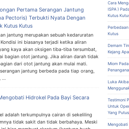
Cara Menga
ISPA ) Pa
longan Pertama Serangan Jantung
Kutus Kutu
na Pectoris) Terbukti Nyata Dengan
k Kutus Kutus
Perbedaan 
Kutus
an jantung merupakan sebuah kedaruratan
Kondisi ini biasanya terjadi ketika aliran
Demam Tin
yang kaya akan oksigen tiba-tiba tersumbat,
Kejang Apa
 bagian otot jantung. Jika aliran darah tidak
gian dari otot jantung akan mulai mati.
Miom Pada
Penangana
 serangan jantung berbeda pada tiap orang,
, …
Luka Akiba
Menggunak
Mengobati Hidrokel Pada Bayi Secara
Testimoni 
Untuk Oper
Yang Putus
el adalah terkumpulnya cairan di sekeliling
umnya tidak sakit dan tidak berbahaya. Meski
Mengobati 
 ini bisa membuat skrotum (kantung buah