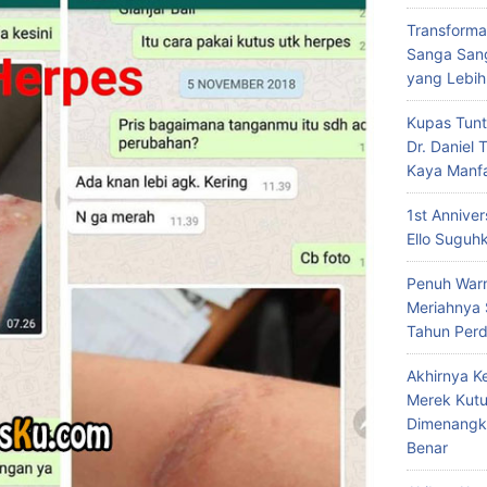
Transforma
Sanga Sang
yang Lebih
Kupas Tunt
Dr. Daniel
Kaya Manf
1st Annive
Ello Suguh
Penuh Warn
Meriahnya
Tahun Per
Akhirnya K
Merek Kutu
Dimenangk
Benar