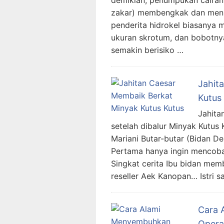
zakar) membengkak dan meni
penderita hidrokel biasanya
ukuran skrotum, dan bobotnya
semakin berisiko …
Jahit
Kutus
Jahita
setelah dibalur Minyak Kutus 
Mariani Butar-butar (Bidan D
Pertama hanya ingin mencoba
Singkat cerita Ibu bidan memb
reseller Aek Kanopan… Istri 
Cara 
Opera