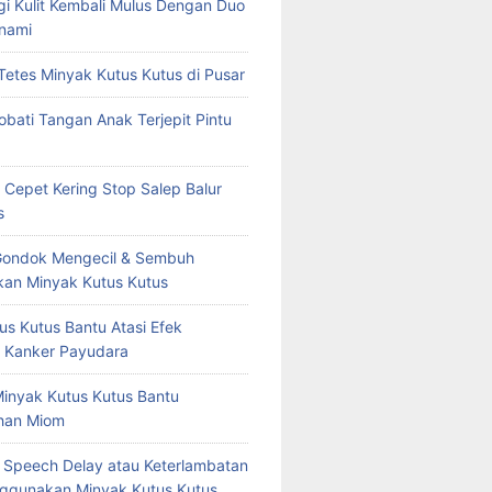
rgi Kulit Kembali Mulus Dengan Duo
nami
Tetes Minyak Kutus Kutus di Pusar
bati Tangan Anak Terjepit Pintu
 Cepet Kering Stop Salep Balur
s
Gondok Mengecil & Sembuh
an Minyak Kutus Kutus
us Kutus Bantu Atasi Efek
 Kanker Payudara
Minyak Kutus Kutus Bantu
han Miom
at Speech Delay atau Keterlambatan
ggunakan Minyak Kutus Kutus