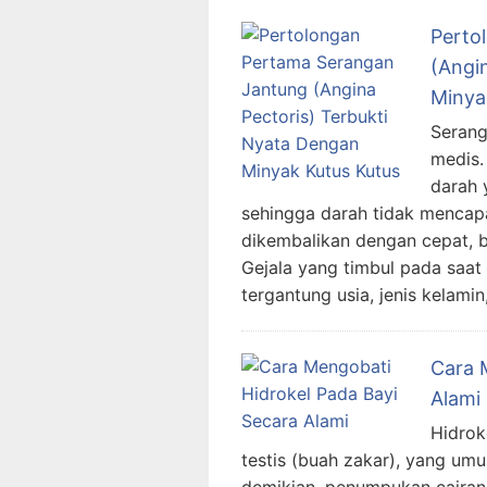
Perto
(Angi
Minya
Serang
medis. 
darah 
sehingga darah tidak mencapai
dikembalikan dengan cepat, ba
Gejala yang timbul pada saat
tergantung usia, jenis kelamin
Cara 
Alami
Hidrok
testis (buah zakar), yang um
demikian, penumpukan cairan