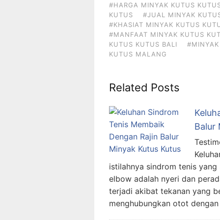
#HARGA MINYAK KUTUS KUTU
KUTUS
#JUAL MINYAK KUTUS
#KHASIAT MINYAK KUTUS KUT
#MANFAAT MINYAK KUTUS KUT
KUTUS KUTUS BALI
#MINYAK
KUTUS MALANG
Related Posts
Keluh
Balur
Testim
Keluha
istilahnya sindrom tenis yang
elbow adalah nyeri dan peradan
terjadi akibat tekanan yang b
menghubungkan otot dengan t