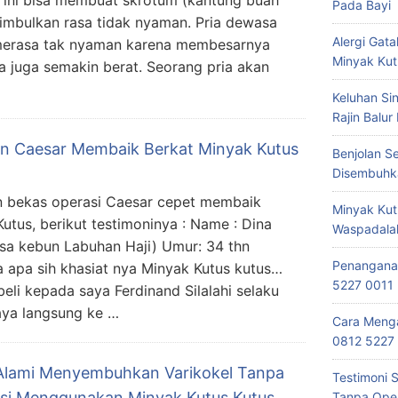
Pada Bayi
mbulkan rasa tidak nyaman. Pria dewasa
Alergi Ga
 merasa tak nyaman karena membesarnya
Minyak Kut
 juga semakin berat. Seorang pria akan
Keluhan Si
Rajin Balur
an Caesar Membaik Berkat Minyak Kutus
Benjolan S
Disembuhk
n bekas operasi Caesar cepet membaik
Minyak Kut
Kutus, berikut testimoninya : Name : Dina
Waspadala
esa kebun Labuhan Haji) Umur: 34 thn
Penanganan
 apa sih khasiat nya Minyak Kutus kutus…
5227 0011
eli kepada saya Ferdinand Silalahi selaku
saya langsung ke …
Cara Menga
0812 5227
Alami Menyembuhkan Varikokel Tanpa
Testimoni 
si Menggunakan Minyak Kutus Kutus
Tanpa Oper