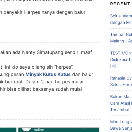
RECENT
n penyakit Herpes hanya dengan balur
Solusi Ala
dengan Min
Tempat Bel
Malang | A
onakan eda Nanty Simatupang sendiri maaf
TESTIMONI
Dislokasi 
Ini!
 ini klo saya bilang sih “herpes”.
gsung pesan
Minyak Kutus Kutus
dan balur
Rahasia Gy
uk berobat. Dalam 2 hari herpes mulai
Solusi Herb
hir bisa dilihat bekasnya sudah mulai
Bukan Masa
Cara Atasi
Terlambat
Mau Long 
Bawa Senja