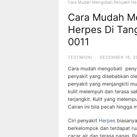
Cara Mudah Mengobati Penyakit He
Cara Mudah Me
Herpes Di Tan
0011
TESTIMONI
·
DECEMBER 18, 2
Cara mudah mengobati penya
penyakit yang disebabkan oleh
penyakit yang menjangkiti mulut
kulit melempuh dan terasa sak
terjangkit. Kulit yang melemp
Cairan ini bila pecah hingga
Ciri penyakit
Herpes
biasanya 
berkelompok dan terdapat ru
cacar air dan terasa panas. P