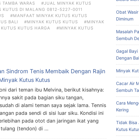
S TAMBA WARAS
#JUAL MINYAK KUTUS
 KUTUS DI MALANG 0812-5227-0011
Obat Wasir
US
#MANFAAT MINYAK KUTUS KUTUS
Diminum
US BALI
#MINYAK KUTUS KUTUS
#MINYAK
 KUTUS KUTUS HARGA
#MINYAK KUTUS
Masalah Pa
Sembuh De
Gagal Bayi
Dengan Bal
Minyak Kut
an Sindrom Tenis Membaik Dengan Rajin
 Minyak Kutus Kutus
Cacar Air 
oni dari teman ibu Melvina, berikut kisahnya:
Sembuh Ta
nnya sakit pada bagian siku tangan,
Cara Mengo
 sudah di alami teman saya sejak lama. Tennis
Kering
gan pada sendi di sisi luar siku. Kondisi ini
erlebihan pada otot dan jaringan ikat yang
Tidak Bisa 
ulang (tendon) di …
Kutus Kutu