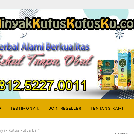
O
TESTIMONY
JOIN RESELLER
TENTANG KAMI
yak kutus kutus bali”