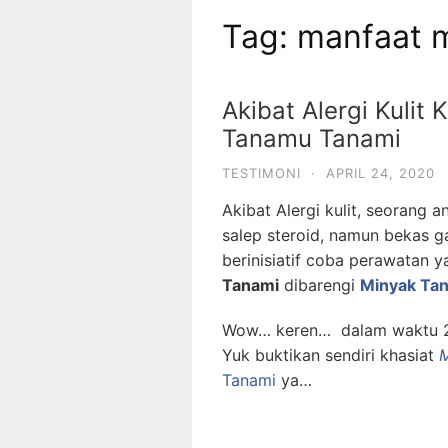
Tag:
manfaat m
Akibat Alergi Kulit
Tanamu Tanami
TESTIMONI
·
APRIL 24, 2020
Akibat Alergi kulit, seorang a
salep steroid, namun bekas g
berinisiatif coba perawatan
Tanami
dibarengi
Minyak Ta
Wow… keren… dalam waktu 2 
Yuk buktikan sendiri khasiat
M
Tanami
ya…