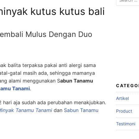
inyak kutus kutus bali
 Kembali Mulus Dengan Duo
nak balita terpaksa pakai anti alergi sama
atal-gatal masih ada, sehingga mamanya
 yang alami menggunakan S
abun Tanamu
CATEGO
namu Tanami
.
Artikel
hari aja sudah ada perubahan menakjubkan.
inyak Tanamu Tanami
dan
Sabun Tanamu
Product
Testimoni