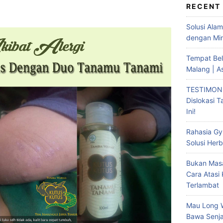
RECENT
Solusi Ala
dengan Min
Tempat Bel
Malang | A
TESTIMONI
Dislokasi 
Ini!
Rahasia Gy
Solusi Herb
Bukan Masa
Cara Atasi
Terlambat
Mau Long 
Bawa Senja