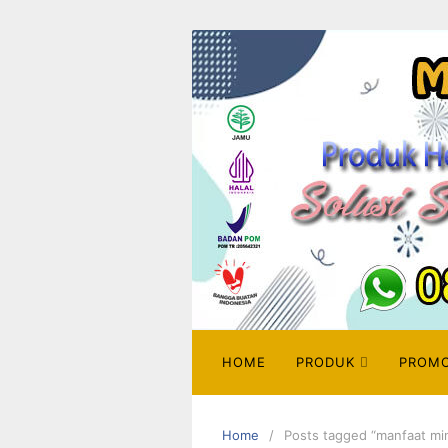
HOME
PRODUK
PROM
Home
Posts tagged “manfaat min