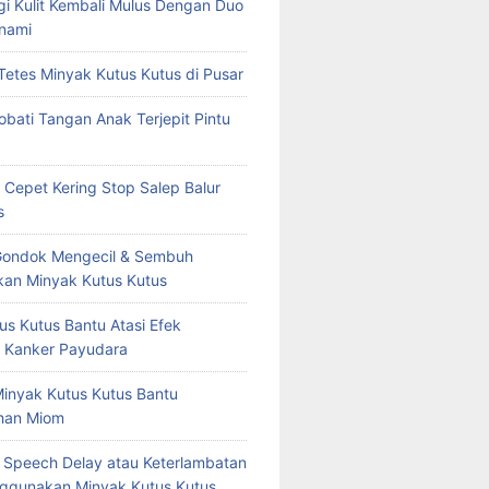
rgi Kulit Kembali Mulus Dengan Duo
nami
Tetes Minyak Kutus Kutus di Pusar
bati Tangan Anak Terjepit Pintu
 Cepet Kering Stop Salep Balur
s
Gondok Mengecil & Sembuh
an Minyak Kutus Kutus
us Kutus Bantu Atasi Efek
 Kanker Payudara
Minyak Kutus Kutus Bantu
han Miom
at Speech Delay atau Keterlambatan
ggunakan Minyak Kutus Kutus