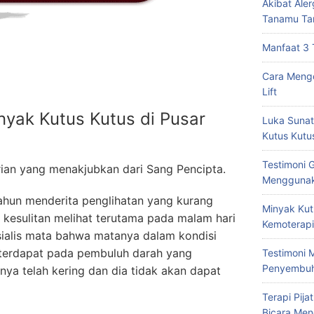
Akibat Ale
Tanamu Ta
Manfaat 3 
Cara Mengo
Lift
nyak Kutus Kutus di Pusar
Luka Sunat
Kutus Kutu
Testimoni 
ian yang menakjubkan dari Sang Pencipta.
Menggunak
 tahun menderita penglihatan yang kurang
Minyak Kut
t kesulitan melihat terutama pada malam hari
Kemoterapi
esialis mata bahwa matanya dalam kondisi
 terdapat pada pembuluh darah yang
Testimoni 
Penyembu
ya telah kering dan dia tidak akan dapat
Terapi Pij
Bicara Men