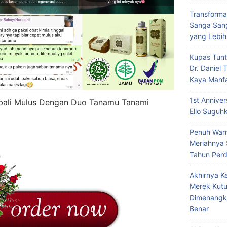
Transforma
Sanga Sang
yang Lebih
Kupas Tunt
Dr. Daniel
Kaya Manf
1st Annive
embali Mulus Dengan Duo Tanamu Tanami
Ello Suguh
Penuh Warn
Meriahnya
Tahun Per
Akhirnya K
Merek Kutu
Dimenangk
Benar