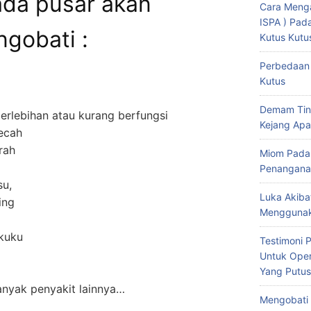
ada pusar akan
Cara Menga
ISPA ) Pa
gobati :
Kutus Kutu
Perbedaan 
Kutus
Demam Tin
erlebihan atau kurang berfungsi
Kejang Apa
ecah
rah
Miom Pada
Penangana
su,
Luka Akiba
ing
Menggunak
 kuku
Testimoni 
Untuk Oper
Yang Putus
nyak penyakit lainnya…
Mengobati 