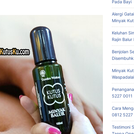
Pada Bayi
Alergi Ga
Minyak Kut
Keluhan Si
Rajin Balur
Benjolan S
Disembuhk
Minyak Kut
Waspadala
Penanganan
5227 0011
Cara Menga
0812 5227
Testimoni 
Tanpa Oper