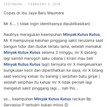
TESTIMONI
·
FEBRUARY 5, 2018
Copas dr ibu Jaya Baru Maumere
Mr X…. ( tidak ingin identitasnya dipublikasikan)
Awalnya meragukan keampuhan
Minyak Kutus Kutus
,
Mr X mempunyai keluhan pinggang sakit terutama saat
bangun tidur dan duduk terlalu lama, setelah memakai
Minyak Kutus Kutus
selama 3 minggu, mr X datang
lagi sambil merogoh saku celana ( kirain mau beli
Minyak Kutus Kutus
lagi) ternyata mr X mengeluarkan
bungkusan kecil dan diperlihatkan ke saya, mr X bilang
saat kencing keluar itu barang ( serpihan batu ginjal )
setelah serpihan itu keluar mr X tidak pernah lagi
mengeluh sakit pinggang lagi…. nah lho…
so… keampuhan
Minyak Kutus Kutus
racikan Bp
Servasius P terbukti bukan mitos 😊