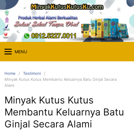
Skip
to
content
MENU
Home
Testimoni
Minyak Kutus Kutus Membantu Keluarnya Batu Ginjal Secara
Alami
Minyak Kutus Kutus
Membantu Keluarnya Batu
Ginjal Secara Alami