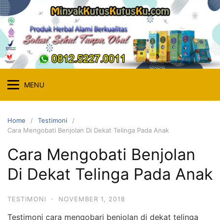
Skip
to
content
MENU
Home
Testimoni
Cara Mengobati Benjolan Di Dekat Telinga Pada Anak
Cara Mengobati Benjolan
Di Dekat Telinga Pada Anak
TESTIMONI
·
NOVEMBER 1, 2018
Testimoni cara mengobari benjolan di dekat telinga