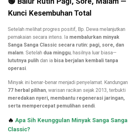
🟢 Balur Rutin Pagi, Sore, Malam —
Kunci Kesembuhan Total
Setelah melihat progres positif, Bp. Dewa melanjutkan
pemakaian secara intens. Ia
membalurkan minyak
Sanga Sanga Classic secara rutin: pagi, sore, dan
malam
. Setelah
dua minggu
, hasilnya luar biasa—
lututnya pulih
dan ia
bisa berjalan kembali tanpa
operasi
.
Minyak ini benar-benar menjadi penyelamat. Kandungan
77 herbal pilihan
, warisan racikan sejak 2013, terbukti
meredakan nyeri, membantu regenerasi jaringan,
serta mempercepat pemulihan sendi
.
🔥
Apa Sih Keunggulan Minyak Sanga Sanga
Classic?