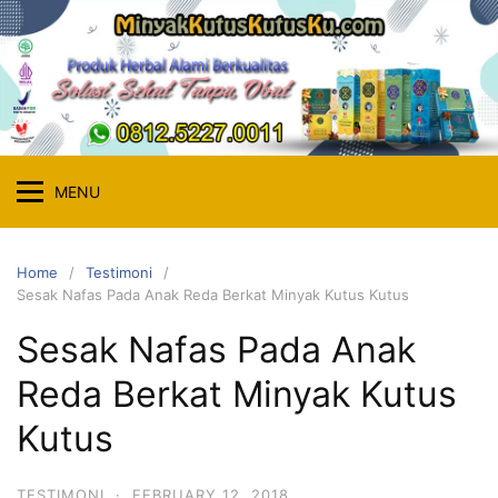
Skip
to
content
MENU
Home
Testimoni
Sesak Nafas Pada Anak Reda Berkat Minyak Kutus Kutus
Sesak Nafas Pada Anak
Reda Berkat Minyak Kutus
Kutus
TESTIMONI
·
FEBRUARY 12, 2018