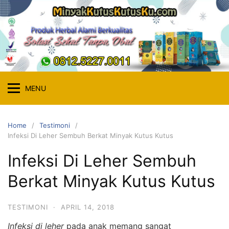
Skip
to
content
MENU
Home
Testimoni
Infeksi Di Leher Sembuh Berkat Minyak Kutus Kutus
Infeksi Di Leher Sembuh
Berkat Minyak Kutus Kutus
TESTIMONI
·
APRIL 14, 2018
Infeksi di leher
pada anak memang sangat