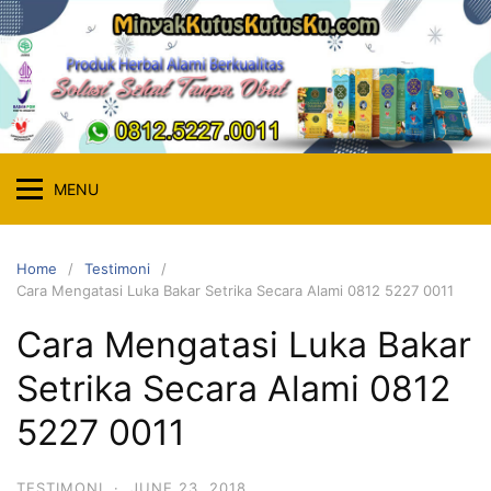
Skip
to
content
MENU
Home
Testimoni
Cara Mengatasi Luka Bakar Setrika Secara Alami 0812 5227 0011
Cara Mengatasi Luka Bakar
Setrika Secara Alami 0812
5227 0011
TESTIMONI
·
JUNE 23, 2018