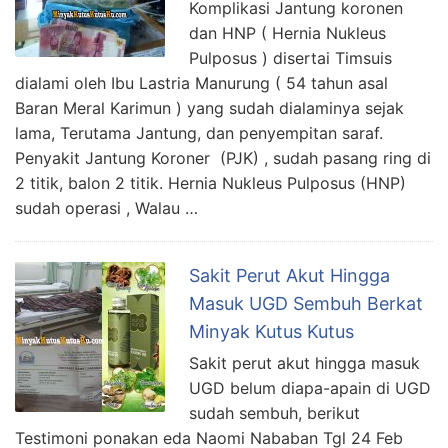
Komplikasi Jantung koronen
dan HNP ( Hernia Nukleus
Pulposus ) disertai Timsuis
dialami oleh Ibu Lastria Manurung ( 54 tahun asal
Baran Meral Karimun ) yang sudah dialaminya sejak
lama, Terutama Jantung, dan penyempitan saraf.
Penyakit Jantung Koroner (PJK) , sudah pasang ring di
2 titik, balon 2 titik. Hernia Nukleus Pulposus (HNP)
sudah operasi , Walau …
Sakit Perut Akut Hingga
Masuk UGD Sembuh Berkat
Minyak Kutus Kutus
Sakit perut akut hingga masuk
UGD belum diapa-apain di UGD
sudah sembuh, berikut
Testimoni ponakan eda Naomi Nababan Tgl 24 Feb