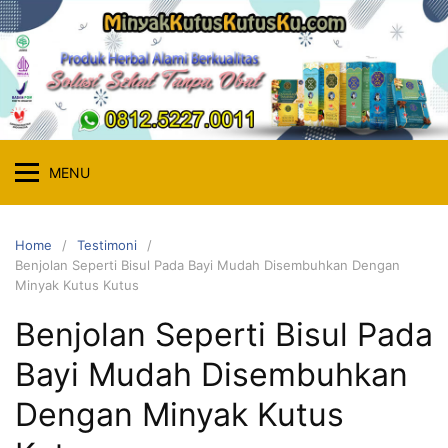
Skip
to
content
MENU
Home
Testimoni
Benjolan Seperti Bisul Pada Bayi Mudah Disembuhkan Dengan
Minyak Kutus Kutus
Benjolan Seperti Bisul Pada
Bayi Mudah Disembuhkan
Dengan Minyak Kutus