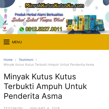
Skip
to
content
MENU
Home
Testimoni
Minyak Kutus Kutus Terbukti Ampuh Untuk Penderita Asma
Minyak Kutus Kutus
Terbukti Ampuh Untuk
Penderita Asma
TESTIMONI
·
JANUARY 4, 2018