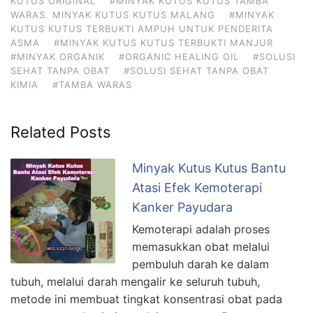
KUTUS ORIGINAL
#MINYAK KUTUS KUTUS TAMBA
WARAS. MINYAK KUTUS KUTUS MALANG
#MINYAK
KUTUS KUTUS TERBUKTI AMPUH UNTUK PENDERITA
ASMA
#MINYAK KUTUS KUTUS TERBUKTI MANJUR
#MINYAK ORGANIK
#ORGANIC HEALING OIL
#SOLUSI
SEHAT TANPA OBAT
#SOLUSI SEHAT TANPA OBAT
KIMIA
#TAMBA WARAS
Related Posts
Minyak Kutus Kutus Bantu
Atasi Efek Kemoterapi
Kanker Payudara
Kemoterapi adalah proses
memasukkan obat melalui
pembuluh darah ke dalam
tubuh, melalui darah mengalir ke seluruh tubuh,
metode ini membuat tingkat konsentrasi obat pada