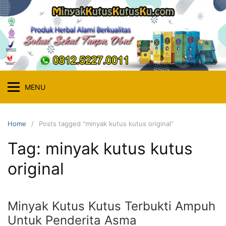
Skip
to
content
MENU
Home
Posts tagged “minyak kutus kutus original”
Tag:
minyak kutus kutus
original
Minyak Kutus Kutus Terbukti Ampuh
Untuk Penderita Asma