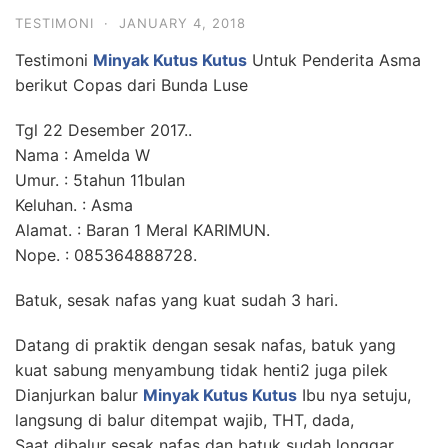
TESTIMONI
·
JANUARY 4, 2018
Testimoni
Minyak Kutus Kutus
Untuk Penderita Asma
berikut Copas dari Bunda Luse
Tgl 22 Desember 2017..
Nama : Amelda W
Umur. : 5tahun 11bulan
Keluhan. : Asma
Alamat. : Baran 1 Meral KARIMUN.
Nope. : 085364888728.
Batuk, sesak nafas yang kuat sudah 3 hari.
Datang di praktik dengan sesak nafas, batuk yang
kuat sabung menyambung tidak henti2 juga pilek
Dianjurkan balur
Minyak Kutus Kutus
Ibu nya setuju,
langsung di balur ditempat wajib, THT, dada,
Saat dibalur sesak nafas dan batuk sudah longgar,