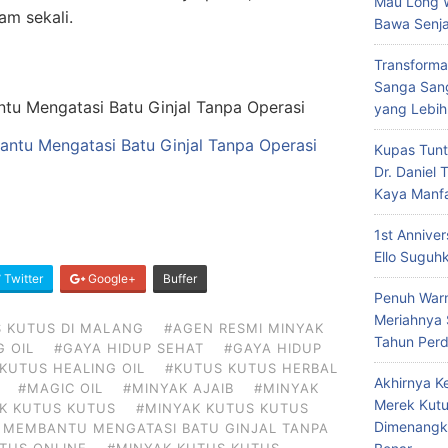
Mau Long 
am sekali.
Bawa Senja
Transforma
Sanga Sang
yang Lebih
ntu Mengatasi Batu Ginjal Tanpa Operasi
Kupas Tunt
Dr. Daniel
Kaya Manf
1st Annive
Ello Suguh
Twitter
Google+
Buffer
Penuh Warn
Meriahnya
 KUTUS DI MALANG
#AGEN RESMI MINYAK
Tahun Per
G OIL
#GAYA HIDUP SEHAT
#GAYA HIDUP
KUTUS HEALING OIL
#KUTUS KUTUS HERBAL
Akhirnya K
#MAGIC OIL
#MINYAK AJAIB
#MINYAK
Merek Kutu
K KUTUS KUTUS
#MINYAK KUTUS KUTUS
Dimenangk
 MEMBANTU MENGATASI BATU GINJAL TANPA
TUS ONLINE
#MINYAK KUTUS KUTUS