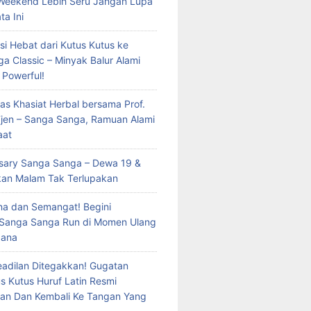
Weekend Lebih Seru Jangan Lupa
ta Ini
si Hebat dari Kutus Kutus ke
a Classic – Minyak Balur Alami
 Powerful!
as Khasiat Herbal bersama Prof.
 Tjen – Sanga Sanga, Ramuan Alami
aat
rsary Sanga Sanga – Dewa 19 &
kan Malam Tak Terlupakan
a dan Semangat! Begini
 Sanga Sanga Run di Momen Ulang
dana
eadilan Ditegakkan! Gugatan
s Kutus Huruf Latin Resmi
an Dan Kembali Ke Tangan Yang