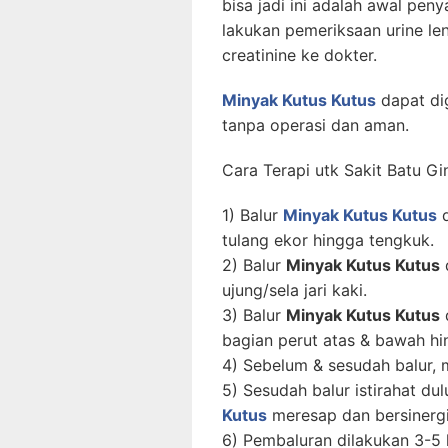
bisa jadi ini adalah awal pen
lakukan pemeriksaan urine l
creatinine ke dokter.
Minyak Kutus Kutus
dapat di
tanpa operasi dan aman.
Cara Terapi utk Sakit Batu Gi
1) Balur
Minyak Kutus Kutus
d
tulang ekor hingga tengkuk.
2) Balur
Minyak Kutus Kutus
d
ujung/sela jari kaki.
3) Balur
Minyak Kutus Kutus
d
bagian perut atas & bawah hi
4) Sebelum & sesudah balur, m
5) Sesudah balur istirahat du
Kutus
meresap dan bersinerg
6) Pembaluran dilakukan 3-5 k