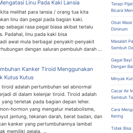
Mengatasi Linu Pada Kaki Lansia
Terapi Pij
Bicara Men
kita melihat para lansia / orang tua kita
kan linu dan pegal pada bagian kaki.
Obat Wasir
gap sebagai rasa pegal biasa akibat terlalu
Diminum
s. Padahal, linu pada kaki bisa
jadi awal mula berbagai penyakit-penyakit
Masalah Pa
Sembuh De
berhubungan dengan saluran pembuluh darah …
Gagal Bayi
Dengan Bal
mbuhan Kanker Tiroid Menggunakan
k Kutus Kutus
Minyak Kut
 tiroid adalah pertumbuhan sel abnormal
Cacar Air 
rjadi di dalam kelenjar tiroid. Tiroid adalah
Sembuh Ta
 yang terletak pada bagian depan leher.
ormon-hormon yang mengatur metabolisme,
Cara Mengo
yut jantung, tekanan darah, berat badan, dan
Kering
pakan kanker yang pertumbuhannya lambat
Tidak Bisa 
ak memiliki gejala. …