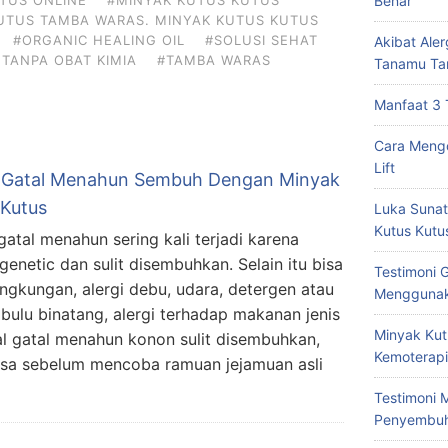
Benar
UTUS TAMBA WARAS. MINYAK KUTUS KUTUS
#ORGANIC HEALING OIL
#SOLUSI SEHAT
Akibat Ale
 TANPA OBAT KIMIA
#TAMBA WARAS
Tanamu Ta
Manfaat 3 
Cara Mengo
Lift
i Gatal Menahun Sembuh Dengan Minyak
 Kutus
Luka Sunat
Kutus Kutu
 gatal menahun sering kali terjadi karena
 genetic dan sulit disembuhkan. Selain itu bisa
Testimoni 
ingkungan, alergi debu, udara, detergen atau
Menggunak
, bulu binatang, alergi terhadap makanan jenis
Minyak Kut
tal gatal menahun konon sulit disembuhkan,
Kemoterapi
asa sebelum mencoba ramuan jejamuan asli
Testimoni 
Penyembu