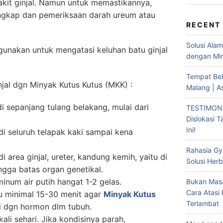
yakit ginjal. Namun untuk memastikannya,
engkap dan pemeriksaan darah ureum atau
RECENT
Solusi Ala
gunakan untuk mengatasi keluhan batu ginjal
dengan Min
Tempat Bel
njal dgn Minyak Kutus Kutus (
MKK
) :
Malang | A
i sepanjang tulang belakang, mulai dari
TESTIMONI
Dislokasi 
Ini!
i seluruh telapak kaki sampai kena
Rahasia Gy
i area ginjal, ureter, kandung kemih, yaitu di
Solusi Herb
ngga batas organ genetikal.
inum air putih hangat 1-2 gelas.
Bukan Masa
Cara Atasi
lu minimal 15-30 menit agar
Minyak Kutus
Terlambat
i dgn hormon dlm tubuh.
ali sehari. Jika kondisinya parah,