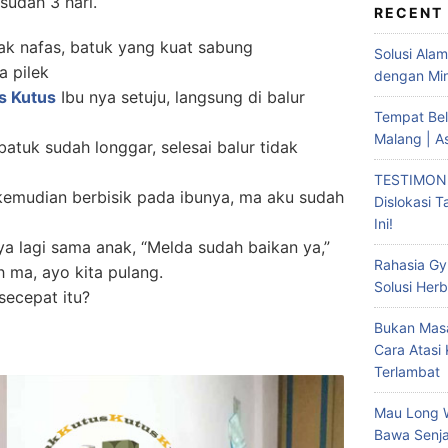
sudah 3 hari.
RECENT
ak nafas, batuk yang kuat sabung
Solusi Ala
a pilek
dengan Min
s Kutus
Ibu nya setuju, langsung di balur
Tempat Bel
Malang | A
batuk sudah longgar, selesai balur tidak
TESTIMONI
 kemudian berbisik pada ibunya, ma aku sudah
Dislokasi 
Ini!
a lagi sama anak, “Melda sudah baikan ya,”
Rahasia Gy
h ma, ayo kita pulang.
Solusi Herb
secepat itu?
Bukan Masa
Cara Atasi
Terlambat
Mau Long 
Bawa Senja