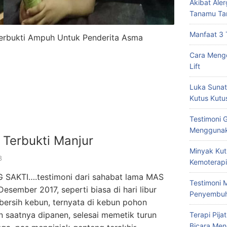
Akibat Ale
Tanamu Ta
Manfaat 3 
Terbukti Ampuh Untuk Penderita Asma
Cara Mengo
Lift
Luka Sunat
Kutus Kutu
Testimoni 
Menggunak
 Terbukti Manjur
Minyak Kut
8
Kemoterapi
AKTI….testimoni dari sahabat lama MAS
Testimoni 
ember 2017, seperti biasa di hari libur
Penyembu
ersih kebun, ternyata di kebun pohon
 saatnya dipanen, selesai memetik turun
Terapi Pij
Bicara Men