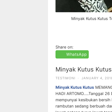
Minyak Kutus Kutus 
Share on:
WhatsApp
Minyak Kutus Kutus
TESTIMONI
·
JANUARY 4, 201
Minyak Kutus Kutus
MEMANG S
HADI ARTOMO…..Tanggal 26 Des
mempunyai kesibukan bersih b
rambutan sedang berbuah dan