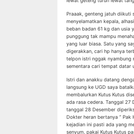
lewat geteng turun lewat tang
Praaak, genteng jatuh diikuti 
menyelamatkan kepala, alhasil
beban badan 61 kg dan usia 
punggung tak mampu menahan j
yang luar biasa. Satu yang sa
digerakkan, cari hp hanya te
telpon istri nggak nyambung 
sementara cari tempat datar u
Istri dan anakku datang deng
langsung ke UGD saya batalka
membalurkan Kutus Kutus dis
ada rasa cedera. Tanggal 27 
tanggal 28 Desember diperiksa
Dokter heran bertanya ” Pak 
kejadian ini pasti ada yang 
senyum, pakai Kutus Kutus pa