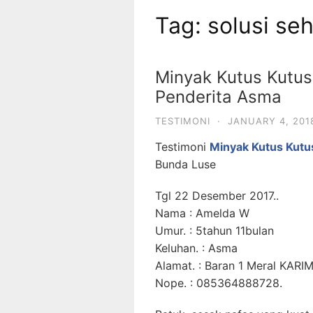
Tag:
solusi se
Minyak Kutus Kutus
Penderita Asma
TESTIMONI
·
JANUARY 4, 201
Testimoni
Minyak Kutus Kutu
Bunda Luse
Tgl 22 Desember 2017..
Nama : Amelda W
Umur. : 5tahun 11bulan
Keluhan. : Asma
Alamat. : Baran 1 Meral KARI
Nope. : 085364888728.