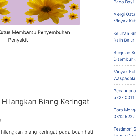
Pada Bayi
Alergi Ga
Minyak Kut
 Kutus Membantu Penyembuhan
Keluhan Si
Penyakit
Rajin Balur
Benjolan S
Disembuhk
Minyak Kut
Waspadala
Penanganan
5227 0011
 Hilangkan Biang Keringat
Cara Menga
0812 5227
8
Testimoni 
hilangkan biang keringat pada buah hati
Tanpa Oper