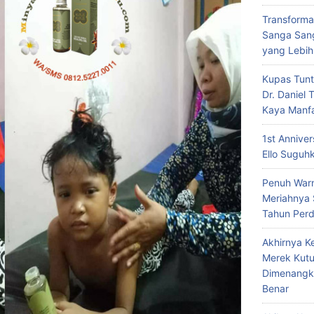
Transforma
Sanga Sang
yang Lebih
Kupas Tunt
Dr. Daniel
Kaya Manf
1st Annive
Ello Suguh
Penuh Warn
Meriahnya
Tahun Per
Akhirnya K
Merek Kutu
Dimenangk
Benar