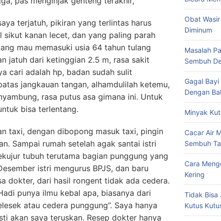
ga, pas menginjak genteng terakhir,
Obat Wasir
saya terjatuh, pikiran yang terlintas harus
Diminum
 sikut kanan lecet, dan yang paling parah
yang mau memasuki usia 64 tahun tulang
Masalah Pa
atuh dari ketinggian 2.5 m, rasa sakit
Sembuh De
ya cari adalah hp, badan sudah sulit
Gagal Bayi
rbatas jangkauan tangan, alhamdulilah ketemu,
Dengan Bal
nyambung, rasa putus asa gimana ini. Untuk
ntuk bisa terlentang.
Minyak Kut
an taxi, dengan dibopong masuk taxi, pingin
Cacar Air 
n. Sampai rumah setelah agak santai istri
Sembuh Ta
ekujur tubuh terutama bagian punggung yang
Cara Mengo
Desember istri mengurus BPJS, dan baru
Kering
 dokter, dari hasil rongent tidak ada cedera.
Hadi punya ilmu kebal apa, biasanya dari
Tidak Bisa 
melesek atau cedera punggung”. Saya hanya
Kutus Kutu
sti akan saya teruskan. Resep dokter hanya