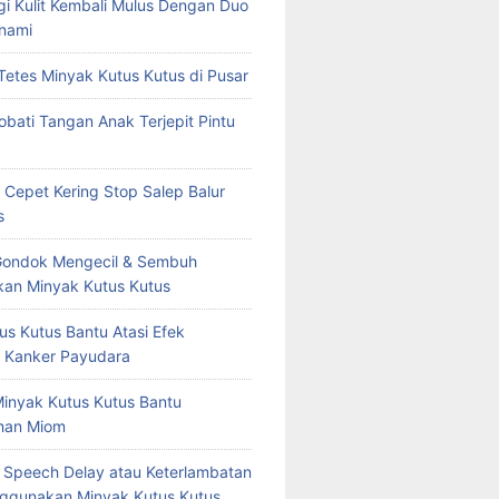
rgi Kulit Kembali Mulus Dengan Duo
nami
Tetes Minyak Kutus Kutus di Pusar
bati Tangan Anak Terjepit Pintu
 Cepet Kering Stop Salep Balur
s
Gondok Mengecil & Sembuh
an Minyak Kutus Kutus
us Kutus Bantu Atasi Efek
 Kanker Payudara
Minyak Kutus Kutus Bantu
han Miom
at Speech Delay atau Keterlambatan
ggunakan Minyak Kutus Kutus