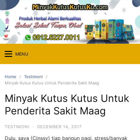
Skip
to
content
MENU
Home
Testimoni
Minyak Kutus Kutus Untuk Penderita Sakit Maag
Minyak Kutus Kutus Untuk
Penderita Sakit Maag
TESTIMONI
·
DECEMBER 14, 2017
Dulu, saya (Cinssy) tiap bangun pagi, stress/banyak