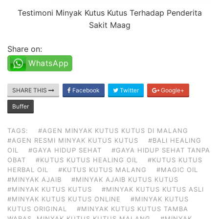
Testimoni Minyak Kutus Kutus Terhadap Penderita
Sakit Maag
Share on:
WhatsApp
SHARE THIS
Facebook
Twitter
Google+
Buffer
TAGS:
#AGEN MINYAK KUTUS KUTUS DI MALANG
#AGEN RESMI MINYAK KUTUS KUTUS
#BALI HEALING
OIL
#GAYA HIDUP SEHAT
#GAYA HIDUP SEHAT TANPA
OBAT
#KUTUS KUTUS HEALING OIL
#KUTUS KUTUS
HERBAL OIL
#KUTUS KUTUS MALANG
#MAGIC OIL
#MINYAK AJAIB
#MINYAK AJAIB KUTUS KUTUS
#MINYAK KUTUS KUTUS
#MINYAK KUTUS KUTUS ASLI
#MINYAK KUTUS KUTUS ONLINE
#MINYAK KUTUS
KUTUS ORIGINAL
#MINYAK KUTUS KUTUS TAMBA
WARAS. MINYAK KUTUS KUTUS MALANG
#MINYAK