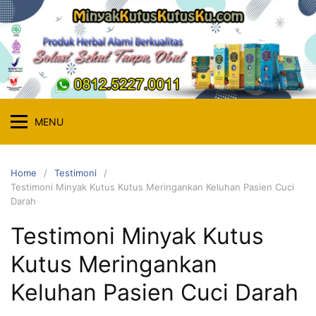
Skip
to
content
MENU
Home
Testimoni
Testimoni Minyak Kutus Kutus Meringankan Keluhan Pasien Cuci
Darah
Testimoni Minyak Kutus
Kutus Meringankan
Keluhan Pasien Cuci Darah