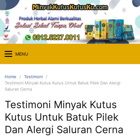
Skip
to
content
MENU
Home
Testimoni
Testimoni Minyak Kutus Kutus Untuk Batuk Pilek Dan Alergi
Saluran Cerna
Testimoni Minyak Kutus
Kutus Untuk Batuk Pilek
Dan Alergi Saluran Cerna