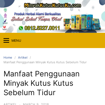
Skip
to
content
MENU
Home
Artikel
Manfaat Penggunaan Minyak Kutus Kutus Sebelum Tidur
Manfaat Penggunaan
Minyak Kutus Kutus
Sebelum Tidur
ARTIKEL
·
MARCH 9, 2018