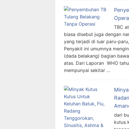
Penye
Opera
TBC at
biasa disebut juga dengan na
yang terjadi di luar paru-par
Penyakit ini umumnya menginf
(dada belakang) bagian bawa
atas. Dari Laporan WHO tah
mempunyai sekitar …
Minya
Radan
Aman
dari b
kutus 