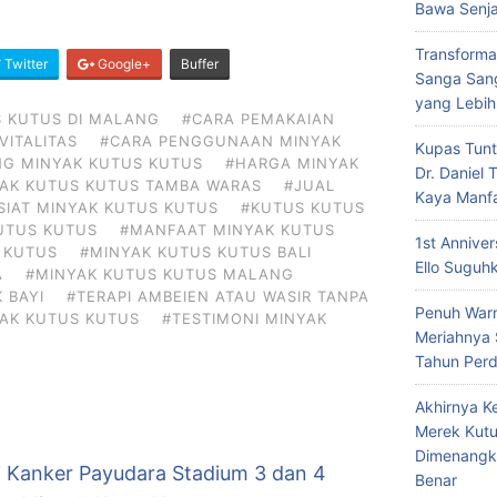
Bawa Senja
Transforma
Twitter
Google+
Buffer
Sanga Sang
yang Lebih
 KUTUS DI MALANG
#CARA PEMAKAIAN
VITALITAS
#CARA PENGGUNAAN MINYAK
Kupas Tunt
NG MINYAK KUTUS KUTUS
#HARGA MINYAK
Dr. Daniel
AK KUTUS KUTUS TAMBA WARAS
#JUAL
Kaya Manf
SIAT MINYAK KUTUS KUTUS
#KUTUS KUTUS
UTUS KUTUS
#MANFAAT MINYAK KUTUS
1st Annive
 KUTUS
#MINYAK KUTUS KUTUS BALI
Ello Suguh
A
#MINYAK KUTUS KUTUS MALANG
 BAYI
#TERAPI AMBEIEN ATAU WASIR TANPA
Penuh Warn
AK KUTUS KUTUS
#TESTIMONI MINYAK
Meriahnya
Tahun Per
Akhirnya K
Merek Kutu
Dimenangk
i Kanker Payudara Stadium 3 dan 4
Benar