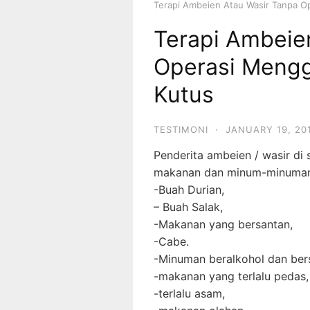
Terapi Ambeien Atau Wasir Tanpa 
Terapi Ambeie
Operasi Mengg
Kutus
TESTIMONI
·
JANUARY 19, 20
Penderita ambeien / wasir di
makanan dan minum-minuman 
-Buah Durian,
– Buah Salak,
-Makanan yang bersantan,
-Cabe.
-Minuman beralkohol dan ber
-makanan yang terlalu pedas,
-terlalu asam,