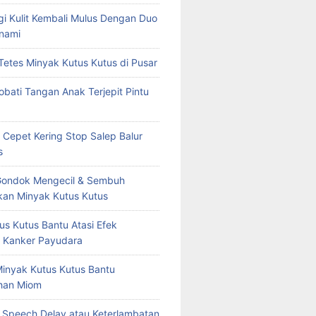
rgi Kulit Kembali Mulus Dengan Duo
nami
Tetes Minyak Kutus Kutus di Pusar
bati Tangan Anak Terjepit Pintu
 Cepet Kering Stop Salep Balur
s
Gondok Mengecil & Sembuh
an Minyak Kutus Kutus
us Kutus Bantu Atasi Efek
 Kanker Payudara
Minyak Kutus Kutus Bantu
han Miom
at Speech Delay atau Keterlambatan