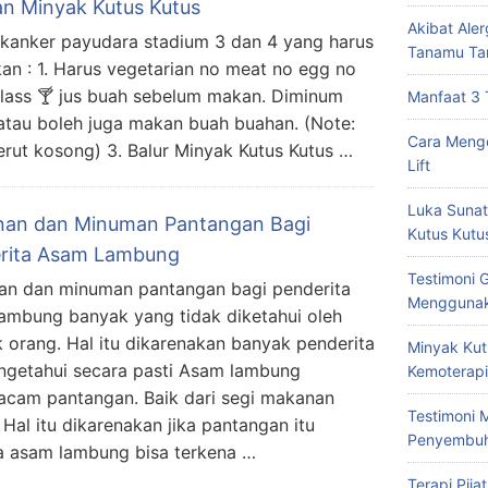
n Minyak Kutus Kutus
Akibat Ale
 kanker payudara stadium 3 dan 4 yang harus
Tanamu Ta
kan : 1. Harus vegetarian no meat no egg no
 glass 🍸 jus buah sebelum makan. Diminum
Manfaat 3 
atau boleh juga makan buah buahan. (Note:
Cara Mengo
rut kosong) 3. Balur Minyak Kutus Kutus …
Lift
Luka Sunat
an dan Minuman Pantangan Bagi
Kutus Kutu
rita Asam Lambung
Testimoni 
n dan minuman pantangan bagi penderita
Menggunak
ambung banyak yang tidak diketahui oleh
 orang. Hal itu dikarenakan banyak penderita
Minyak Kut
getahui secara pasti Asam lambung
Kemoterapi
cam pantangan. Baik dari segi makanan
Testimoni 
al itu dikarenakan jika pantangan itu
Penyembu
ta asam lambung bisa terkena …
Terapi Pij