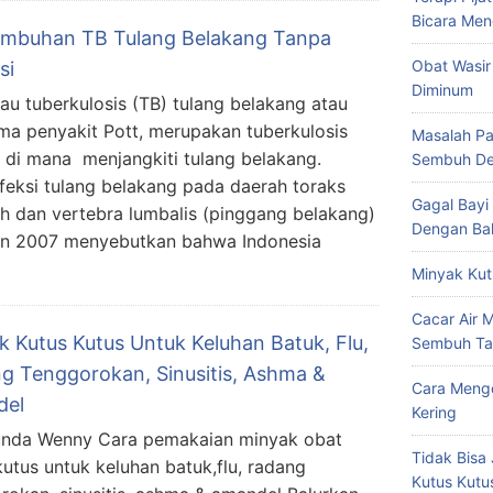
Bicara Men
mbuhan TB Tulang Belakang Tanpa
Obat Wasir
si
Diminum
au tuberkulosis (TB) tulang belakang atau
ma penyakit Pott, merupakan tuberkulosis
Masalah Pa
u, di mana menjangkiti tulang belakang.
Sembuh De
eksi tulang belakang pada daerah toraks
Gagal Bayi
h dan vertebra lumbalis (pinggang belakang)
Dengan Bal
un 2007 menyebutkan bahwa Indonesia
Minyak Kut
Cacar Air 
k Kutus Kutus Untuk Keluhan Batuk, Flu,
Sembuh Ta
g Tenggorokan, Sinusitis, Ashma &
Cara Mengo
del
Kering
unda Wenny Cara pemakaian minyak obat
Tidak Bisa 
kutus untuk keluhan batuk,flu, radang
Kutus Kutu