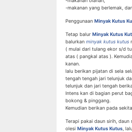
-makanan olahan,
-makanan yang berlemak, dan
Penggunaan
Minyak Kutus K
Tetap balur
Minyak Kutus Ku
balurkan
minyak kutus kutus
m
( mulai dari tulang ekor s/d 
atas ( pangkal atas ). Kemudi
kanan.
lalu berikan pijatan di sela sel
tengah tengah jari telunjuk dan
telunjuk dan jari tengah berika
Intens kan di bagian perut b
bokong & pinggang.
Kemudian berikan pada sekita
Terapi pakai daun sirih, daun s
olesi
Minyak Kutus Kutus
, la