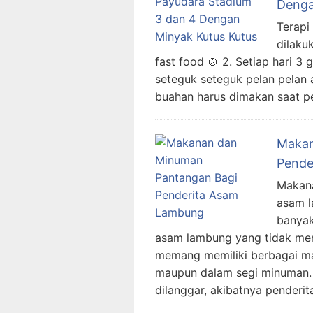
Denga
Terapi
dilaku
fast food 🍲 2. Setiap hari 3
seteguk seteguk pelan pelan 
buahan harus dimakan saat pe
Makan
Pende
Makana
asam l
banyak
asam lambung yang tidak men
memang memiliki berbagai ma
maupun dalam segi minuman. H
dilanggar, akibatnya penderi