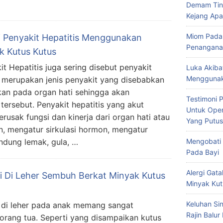
Demam Tin
Kejang Apa
Miom Pada
i Penyakit Hepatitis Menggunakan
Penangana
k Kutus Kutus
it Hepatitis juga sering disebut penyakit
Luka Akiba
Menggunak
 merupakan jenis penyakit yang disebabkan
kan pada organ hati sehingga akan
Testimoni 
tersebut. Penyakit hepatitis yang akut
Untuk Oper
usak fungsi dan kinerja dari organ hati atau
Yang Putus
cun, mengatur sirkulasi hormon, mengatur
Mengobati 
dung lemak, gula, …
Pada Bayi
Alergi Ga
si Di Leher Sembuh Berkat Minyak Kutus
Minyak Kut
Keluhan Si
i di leher pada anak memang sangat
Rajin Balur
orang tua. Seperti yang disampaikan kutus