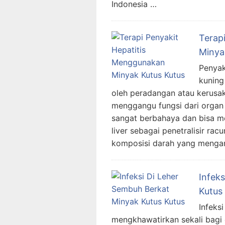
Indonesia …
Terap
Minya
Penyak
kuning
oleh peradangan atau kerusa
menggangu fungsi dari organ 
sangat berbahaya dan bisa mer
liver sebagai penetralisir ra
komposisi darah yang mengan
Infek
Kutus
Infeks
mengkhawatirkan sekali bagi 