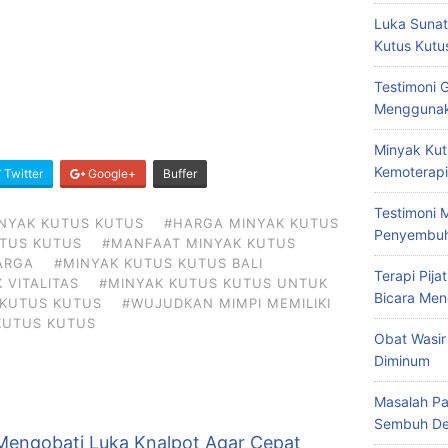
Luka Sunat
Kutus Kutu
Testimoni 
Menggunak
Minyak Kut
Kemoterapi
Twitter
Google+
Buffer
Testimoni 
NYAK KUTUS KUTUS
#HARGA MINYAK KUTUS
Penyembu
UTUS KUTUS
#MANFAAT MINYAK KUTUS
ARGA
#MINYAK KUTUS KUTUS BALI
Terapi Pij
 VITALITAS
#MINYAK KUTUS KUTUS UNTUK
Bicara Men
 KUTUS KUTUS
#WUJUDKAN MIMPI MEMILIKI
KUTUS KUTUS
Obat Wasir
Diminum
Masalah Pa
Sembuh De
Mengobati Luka Knalpot Agar Cepat