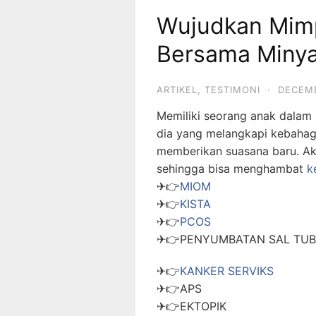
Wujudkan Mimp
Bersama Minya
ARTIKEL
,
TESTIMONI
·
DECEMB
Memiliki seorang anak dalam
dia yang melangkapi kebahag
memberikan suasana baru. Ak
sehingga bisa menghambat
k
✈👉
MIOM
✈👉
KISTA
✈👉
PCOS
✈👉PENYUMBATAN SAL TUBA
✈👉
KANKER SERVIKS
✈👉APS
✈👉EKTOPIK