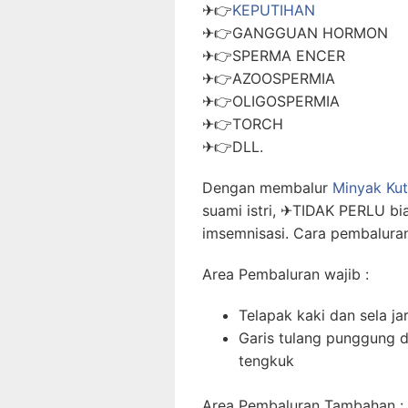
✈👉
KEPUTIHAN
✈👉GANGGUAN HORMON
✈👉SPERMA ENCER
✈👉AZOOSPERMIA
✈👉OLIGOSPERMIA
✈👉TORCH
✈👉DLL.
Dengan membalur
Minyak Kut
suami istri, ✈TIDAK PERLU bi
imsemnisasi. Cara pembaluran
Area Pembaluran wajib :
Telapak kaki dan sela jar
Garis tulang punggung d
tengkuk
Area Pembaluran Tambahan :