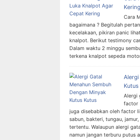
Kerin
Cara M
bagaimana ? Begitulah pertan
kecelakaan, pikiran panic liha
knalpot. Berikut testimony ca
Dalam waktu 2 minggu sembuh,
terkena knalpot sepeda moto
Alerg
Kutus
Alergi
factor
juga disebabkan oleh factor l
sabun, bakteri, tungau, jamur
tertentu. Walaupun alergi ga
namun jangan terburu putus 