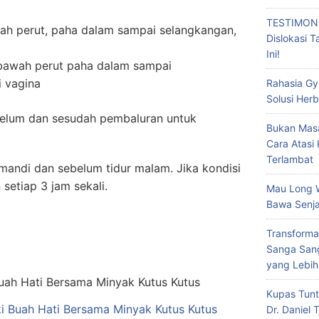
TESTIMONI
wah perut, paha dalam sampai selangkangan,
Dislokasi 
Ini!
bawah perut paha dalam sampai
i vagina
Rahasia Gy
Solusi Herb
belum dan sesudah pembaluran untuk
Bukan Masa
Cara Atasi
Terlambat
 mandi dan sebelum tidur malam. Jika kondisi
setiap 3 jam sekali.
Mau Long 
Bawa Senja
Transforma
Sanga Sang
yang Lebih
Kupas Tunt
i Buah Hati Bersama Minyak Kutus Kutus
Dr. Daniel