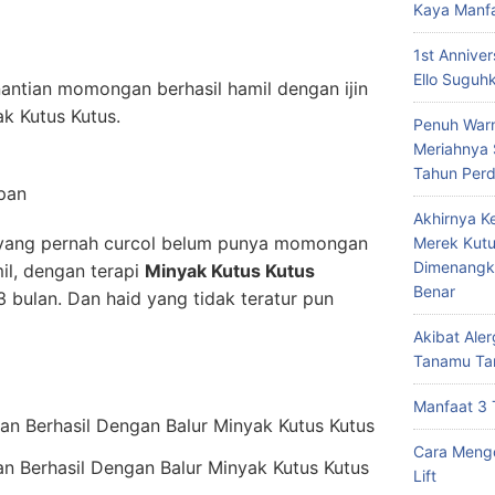
Kaya Manf
1st Annive
Ello Suguh
nantian momongan berhasil hamil dengan ijin
ak Kutus Kutus.
Penuh Warn
Meriahnya
Tahun Per
pan
Akhirnya K
 yang pernah curcol belum punya momongan
Merek Kutu
Dimenangk
il, dengan terapi
Minyak Kutus Kutus
Benar
3 bulan. Dan haid yang tidak teratur pun
Akibat Ale
Tanamu Ta
Manfaat 3 
Cara Mengo
 Berhasil Dengan Balur Minyak Kutus Kutus
Lift