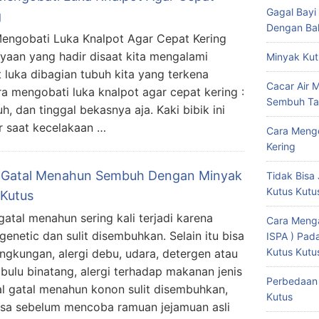
Gagal Bayi
g
Dengan Bal
engobati Luka Knalpot Agar Cepat Kering
yaan yang hadir disaat kita mengalami
Minyak Kut
t luka dibagian tubuh kita yang terkena
Cacar Air 
ra mengobati luka knalpot agar cepat kering :
Sembuh Ta
 dan tinggal bekasnya aja. Kaki bibik ini
r saat kecelakaan …
Cara Mengo
Kering
i Gatal Menahun Sembuh Dengan Minyak
Tidak Bisa 
Kutus Kutu
 Kutus
 gatal menahun sering kali terjadi karena
Cara Menga
 genetic dan sulit disembuhkan. Selain itu bisa
ISPA ) Pa
Kutus Kutu
ingkungan, alergi debu, udara, detergen atau
, bulu binatang, alergi terhadap makanan jenis
Perbedaan 
tal gatal menahun konon sulit disembuhkan,
Kutus
asa sebelum mencoba ramuan jejamuan asli