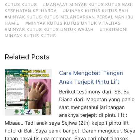
KUTUS KUTUS
#MANFAAT MINYAK KUTUS KUTUS BAGI
KESEHATAN KELUARGA
#MINYAK KUTUS KUTUS BALI
#MINYAK KUTUS KUTUS MELANCARKAN PERSALINAN IBU
HAMIL
#MINYAK KUTUS KUTUS UNTUK VITALITAS
#MINYAK KUTUS KUTUS UNTUK WAJAH
#TESTIMONI
MINYAK KUTUS KUTUS
Related Posts
Cara Mengobati Tangan
Anak Terjepit Pintu Lift
Berikut testimony dari SB. Bu
Diana dari Magetan yang panic
saat mengetahui jari tangan
anaknya terjepit di pintu lift :
Mbaaa.. Tadi anak saya Sejiwa (2th) kejepit pintu lift
hotel di Bali. Saya panik banget. Darah mengucur. Saya
tahan pakai tisu ga mempan. Saya cari obat tingkok