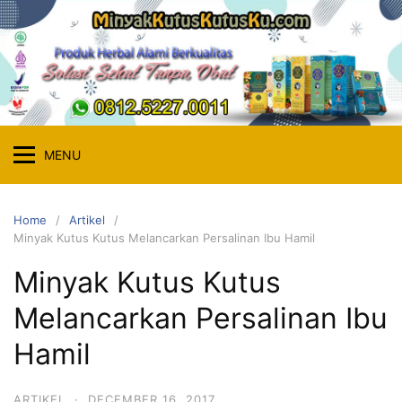
Skip
to
content
MENU
Home
Artikel
Minyak Kutus Kutus Melancarkan Persalinan Ibu Hamil
Minyak Kutus Kutus
Melancarkan Persalinan Ibu
Hamil
ARTIKEL
·
DECEMBER 16, 2017