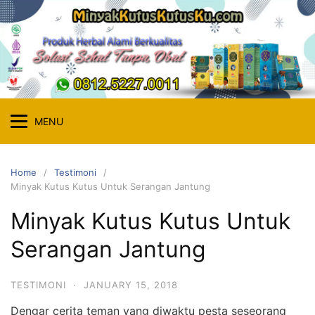
Skip
to
content
MENU
Home
Testimoni
Minyak Kutus Kutus Untuk Serangan Jantung
Minyak Kutus Kutus Untuk
Serangan Jantung
TESTIMONI
·
JANUARY 15, 2018
Dengar cerita teman yang diwaktu pesta seseorang