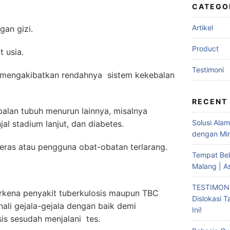
CATEGO
Artikel
n gizi.
Product
usia.
Testimoni
ngakibatkan rendahnya sistem kekebalan
RECENT
 tubuh menurun lainnya, misalnya
Solusi Ala
al stadium lanjut, dan diabetes.
dengan Min
atau pengguna obat-obatan terlarang.
Tempat Bel
Malang | A
TESTIMONI
erkena penyakit tuberkulosis maupun TBC
Dislokasi 
ali gejala-gejala dengan baik demi
Ini!
s sesudah menjalani tes.