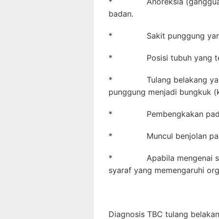
* Anoreksia (gangguan m
badan.
* Sakit punggung yang te
* Posisi tubuh yang teg
* Tulang belakang yang 
punggung menjadi bungkuk (ki
* Pembengkakan pada t
* Muncul benjolan pada p
* Apabila mengenai syara
syaraf yang memengaruhi org
Diagnosis TBC tulang belaka