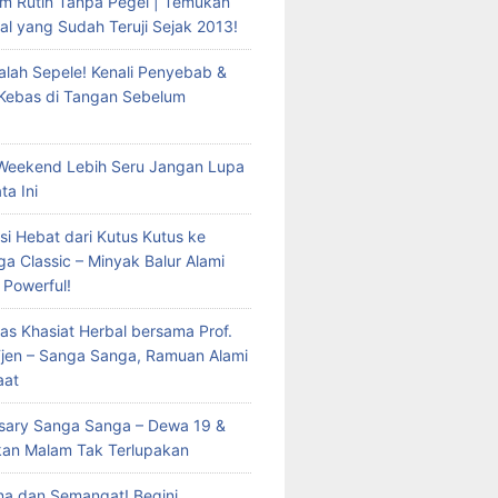
m Rutin Tanpa Pegel | Temukan
al yang Sudah Teruji Sejak 2013!
lah Sepele! Kenali Penyebab &
 Kebas di Tangan Sebelum
Weekend Lebih Seru Jangan Lupa
ta Ini
si Hebat dari Kutus Kutus ke
a Classic – Minyak Balur Alami
 Powerful!
as Khasiat Herbal bersama Prof.
 Tjen – Sanga Sanga, Ramuan Alami
aat
rsary Sanga Sanga – Dewa 19 &
kan Malam Tak Terlupakan
a dan Semangat! Begini