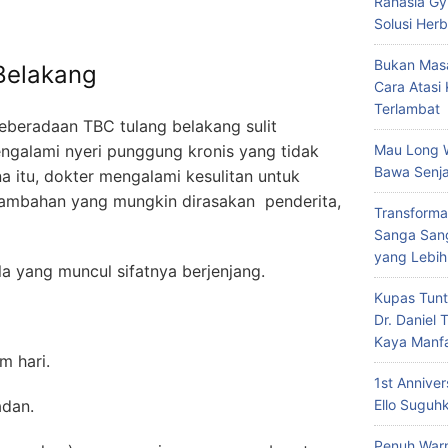
Rahasia Gy
Solusi Herb
Bukan Masa
Belakang
Cara Atasi
Terlambat
keberadaan TBC tulang belakang sulit
engalami nyeri punggung kronis yang tidak
Mau Long 
Bawa Senja
a itu, dokter mengalami kesulitan untuk
 tambahan yang mungkin dirasakan penderita,
Transforma
Sanga Sang
yang Lebih
ng muncul sifatnya berjenjang.
Kupas Tunt
Dr. Daniel
Kaya Manf
 hari.
1st Annive
dan.
Ello Suguh
Penuh Warn