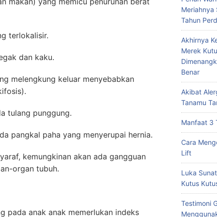
akan) yang memicu penurunan berat
Meriahnya
Tahun Per
rlokalisir.
Akhirnya K
Merek Kutu
ak dan kaku.
Dimenangk
Benar
melengkung keluar menyebabkan
fosis).
Akibat Ale
Tanamu Ta
ulang punggung.
Manfaat 3 
angkal paha yang menyerupai hernia.
Cara Mengo
Lift
f, kemungkinan akan ada gangguan
an-organ tubuh.
Luka Sunat
Kutus Kutu
Testimoni 
ng pada anak anak memerlukan indeks
Menggunak