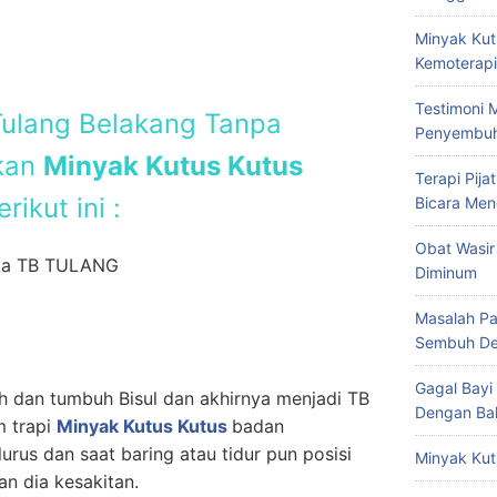
Minyak Kut
Kemoterapi
Testimoni 
ulang Belakang Tanpa
Penyembu
kan
Minyak Kutus Kutus
Terapi Pij
rikut ini :
Bicara Men
Obat Wasir
ita TB TULANG
Diminum
Masalah Pa
Sembuh De
Gagal Bayi
h dan tumbuh Bisul dan akhirnya menjadi TB
Dengan Bal
m trapi
Minyak Kutus Kutus
badan
rus dan saat baring atau tidur pun posisi
Minyak Kut
n dia kesakitan.