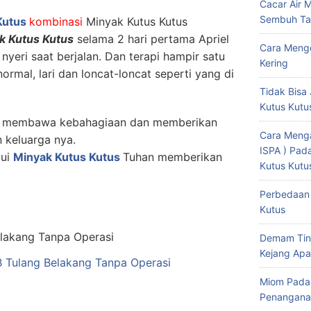
Cacar Air 
Sembuh Ta
Kutus
kombinasi
Minyak Kutus Kutus
k Kutus Kutus
selama 2 hari pertama Apriel
Cara Mengo
h nyeri saat berjalan. Dan terapi hampir satu
Kering
normal, lari dan loncat-loncat seperti yang di
Tidak Bisa 
Kutus Kutu
tus membawa kebahagiaan dan memberikan
Cara Menga
 keluarga nya.
ISPA ) Pa
lui
Minyak Kutus Kutus
Tuhan memberikan
Kutus Kutu
Perbedaan 
Kutus
Demam Tin
Kejang Apa
Tulang Belakang Tanpa Operasi
Miom Pada
Penangana