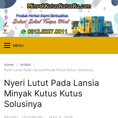
Skip
to
content
MENU
Home
Artikel
Nyeri Lutut Pada Lansia Minyak Kutus Kutus Solusinya
Nyeri Lutut Pada Lansia
Minyak Kutus Kutus
Solusinya
ARTIKEL
,
TESTIMONI
·
MAY 6, 2018