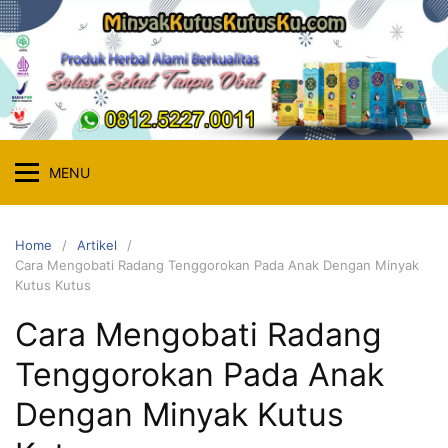
Skip
to
content
MENU
Home
Artikel
Cara Mengobati Radang Tenggorokan Pada Anak Dengan Minyak
Kutus Kutus
Cara Mengobati Radang
Tenggorokan Pada Anak
Dengan Minyak Kutus