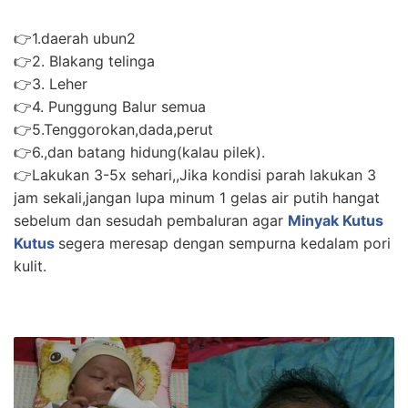
👉1.daerah ubun2
👉2. Blakang telinga
👉3. Leher
👉4. Punggung Balur semua
👉5.Tenggorokan,dada,perut
👉6.,dan batang hidung(kalau pilek).
👉Lakukan 3-5x sehari,,Jika kondisi parah lakukan 3
jam sekali,jangan lupa minum 1 gelas air putih hangat
sebelum dan sesudah pembaluran agar
Minyak Kutus
Kutus
segera meresap dengan sempurna kedalam pori
kulit.