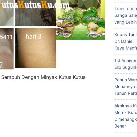
Transforma
Sanga Sang
yang Lebih
Kupas Tunt
Dr. Daniel
Kaya Manf
1st Annive
Ello Suguh
it Sembuh Dengan Minyak Kutus Kutus
Penuh Warn
Meriahnya
Tahun Per
Akhirnya K
Merek Kutu
Dimenangk
Benar