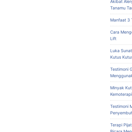
Akibat Ale
Tanamu Ta
Manfaat 3 
Cara Mengo
Lift
Luka Sunat
Kutus Kutu
Testimoni 
Menggunak
Minyak Kut
Kemoterapi
Testimoni 
Penyembu
Terapi Pij
Bicara Men