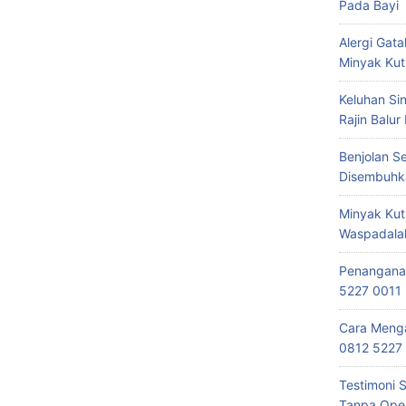
Pada Bayi
Alergi Ga
Minyak Kut
Keluhan Si
Rajin Balur
Benjolan S
Disembuhk
Minyak Kut
Waspadala
Penanganan
5227 0011
Cara Menga
0812 5227
Testimoni 
Tanpa Oper