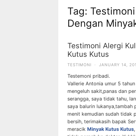
Tag:
Testimoni
Dengan Minyak
Testimoni Alergi K
Kutus Kutus
TESTIMONI
·
JANUARY 14, 20
Testemoni pribadi.
Vallerie Antonia umur 5 tahun
mengeluh sakit,panas dan peri
serangga, saya tidak tahu, l
saya balurin lukanya,tambah 
menit kemudian sudah tidak pe
bersih, terimakasih bapak S
meracik
Minyak Kutus Kutus