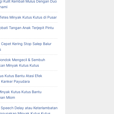
rgi Kulit Kembali Mulus Dengan Duo
nami
Tetes Minyak Kutus Kutus di Pusar
bati Tangan Anak Terjepit Pintu
 Cepet Kering Stop Salep Balur
s
Gondok Mengecil & Sembuh
an Minyak Kutus Kutus
us Kutus Bantu Atasi Efek
 Kanker Payudara
Minyak Kutus Kutus Bantu
han Miom
at Speech Delay atau Keterlambatan
ggunakan Minyak Kutus Kutus