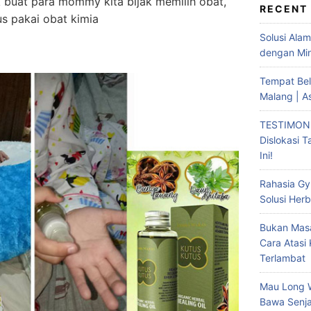
k buat para mommy kita bijak memilih obat,
RECENT
us pakai obat kimia
Solusi Ala
dengan Min
Tempat Bel
Malang | A
TESTIMONI
Dislokasi 
Ini!
Rahasia Gy
Solusi Herb
Bukan Masa
Cara Atasi
Terlambat
Mau Long 
Bawa Senja