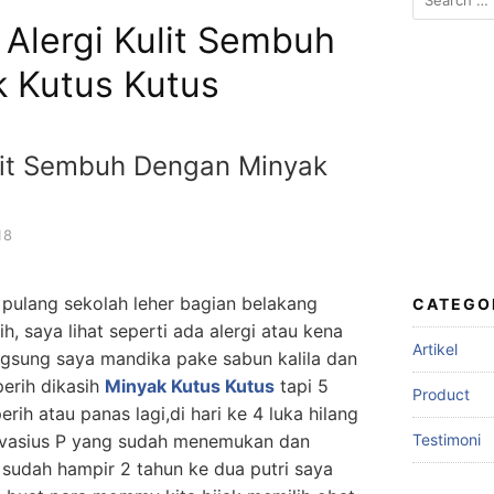
for:
 Alergi Kulit Sembuh
 Kutus Kutus
ulit Sembuh Dengan Minyak
18
 pulang sekolah leher bagian belakang
CATEGO
h, saya lihat seperti ada alergi atau kena
Artikel
angsung saya mandika pake sabun kalila dan
perih dikasih
Minyak Kutus Kutus
tapi 5
Product
rih atau panas lagi,di hari ke 4 luka hilang
Testimoni
ervasius P yang sudah menemukan dan
, sudah hampir 2 tahun ke dua putri saya