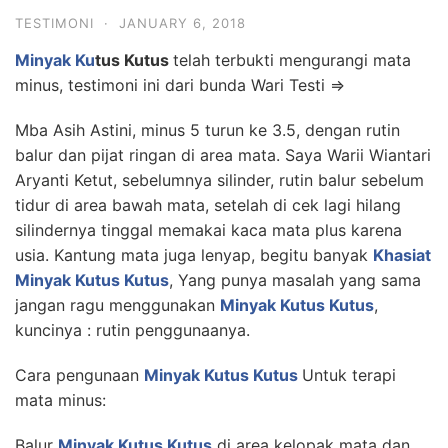
TESTIMONI
·
JANUARY 6, 2018
Minyak Ku
tus Kutus
telah terbukti mengurangi mata
minus, testimoni ini dari bunda Wari Testi =>
Mba Asih Astini, minus 5 turun ke 3.5, dengan rutin
balur dan pijat ringan di area mata. Saya Warii Wiantari
Aryanti Ketut, sebelumnya silinder, rutin balur sebelum
tidur di area bawah mata, setelah di cek lagi hilang
silindernya tinggal memakai kaca mata plus karena
usia. Kantung mata juga lenyap, begitu banyak
Khasiat
Minyak Kutus Kutus
, Yang punya masalah yang sama
jangan ragu menggunakan
Minyak Kutus Kutus
,
kuncinya : rutin penggunaanya.
Cara pengunaan
Minyak Kutus Kutus
Untuk terapi
mata minus:
Balur
Minyak Kutus Kutus
di area kelopak mata dan