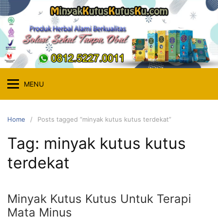
Skip
to
content
MENU
Home
Posts tagged “minyak kutus kutus terdekat”
Tag:
minyak kutus kutus
terdekat
Minyak Kutus Kutus Untuk Terapi
Mata Minus